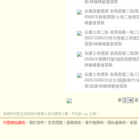
胎/林維峰最會貸款
永康房屋借錢 安南房屋二胎增借0
558923/房屋貸款/土地二胎借
峰最會貸款
永康土地二胎 安南房屋一胎二
0920-558923/持分房屋土地借
貸款/林維峰最會貸款
永康土地借錢 安南房屋二胎貸款0
558923/債務代墊/協助塗銷預
林維峰最會貸款
永康土地借款 安南房屋二胎三
0920-558923/台北/桃園/新竹
南/高雄/林維峰最會貸款
第
頁
本城市刊登之內容為作者個人自行提供上傳，不代表 udn 立場。
刊登網站廣告
︱
關於我們
︱
常見問題
︱
服務條款
︱
著作權聲明
︱
隱私權聲明
︱
客服