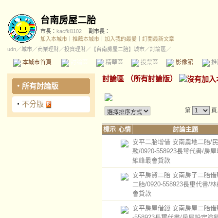
台南房屋二胎
市長：
kacfkl1102
副市長：
加入本城市
｜
推薦本城市
｜
加入我的最愛
｜
訂閱最新文章
udn
／
城市
／
商業理財
／
投資理財
／
【台南房屋二胎】城市
／討論區／
本城市首頁
討論區
精華區
投票區
影像館
推
討論區
（
所有討論版
）
‧
所有討論版
‧
不分版
第
頁
標示
心情
討論主題
安平二胎增借 安南農地二胎/
款/0920-558923長璽代書/房
維峰最會貸款
安平房貸二胎 安南房子二胎借
二胎/0920-558923長璽代書/
會貸款
安平房屋借錢 安南房屋二胎借款/
-558923長璽代書/房屋設定塗