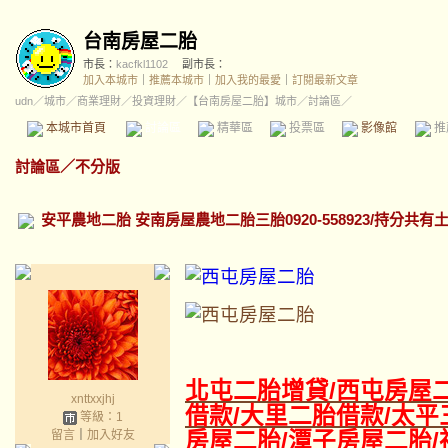
台南房屋二胎
市長：
kacfkl1102
副市長：
加入本城市
｜
推薦本城市
｜
加入我的最愛
｜
訂閱最新文章
udn
／
城市
／
商業理財
／
投資理財
／
【台南房屋二胎】城市
／討論區／
本城市首頁
討論區
精華區
投票區
影像館
推
討論區
／
不分版
安平農地二胎 安南房屋農地二胎三胎0920-558923/持分共
北屯二胎增貸/
西屯房屋二
xnttxxjhj
借款/大里二胎借款/太平
等級：1
房屋二胎/潭子房屋二胎/
留言
｜
加入好友