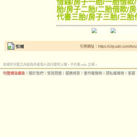
借錢
/
房子一胎
/
一胎借款
/
胎
/
房子二胎
/
二胎借款
/
房
代書三胎
/
房子三胎
/
三胎
引用網址：https://city.udn.com/for
本城市刊登之內容為作者個人自行提供上傳，不代表 udn 立場。
刊登網站廣告
︱
關於我們
︱
常見問題
︱
服務條款
︱
著作權聲明
︱
隱私權聲明
︱
客服