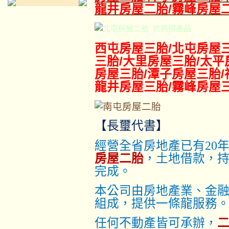
龍井房屋二胎/霧峰房屋
的高價產品
西屯
房屋三胎
/
北屯房屋
三胎
/
大里
房屋三胎
/
太平
房屋三胎
/
潭子
房屋三胎
/
龍井
房屋三胎
/
霧峰
房屋
【長璽代書】
經營全省房地產已有20
房屋二胎
，土地借款，
完成。
本公司由房地產業、金
組成，提供一條龍服務
任何不動產皆可承辦，