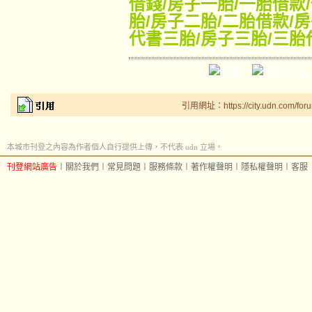
借錢
/
房子一胎
/
一胎借款
/
胎
/
房子二胎
/
二胎借款
/
房
代書三胎
/
房子三胎
/
三胎
引用網址：https://city.udn.com/for
本城市刊登之內容為作者個人自行提供上傳，不代表 udn 立場。
刊登網站廣告
︱
關於我們
︱
常見問題
︱
服務條款
︱
著作權聲明
︱
隱私權聲明
︱
客服