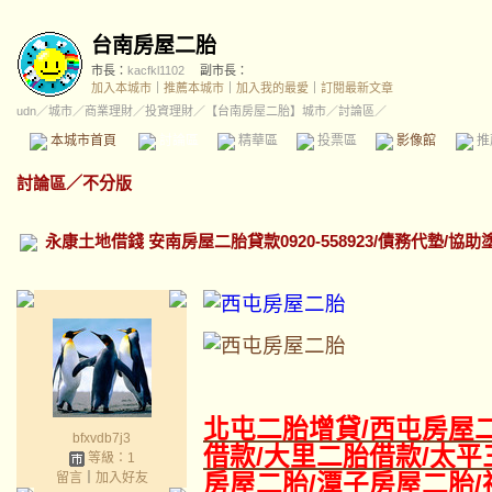
台南房屋二胎
市長：
kacfkl1102
副市長：
加入本城市
｜
推薦本城市
｜
加入我的最愛
｜
訂閱最新文章
udn
／
城市
／
商業理財
／
投資理財
／
【台南房屋二胎】城市
／討論區／
本城市首頁
討論區
精華區
投票區
影像館
推
討論區
／
不分版
永康土地借錢 安南房屋二胎貸款0920-558923/債務代墊/
北屯二胎增貸/
西屯房屋二
bfxvdb7j3
借款/大里二胎借款/太平
等級：1
房屋二胎/潭子房屋二胎/
留言
｜
加入好友