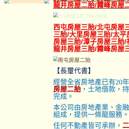
龍井房屋二胎/霧峰房屋
的高價產品
西屯
房屋三胎
/
北屯房屋
三胎
/
大里
房屋三胎
/
太平
房屋三胎
/
潭子
房屋三胎
/
龍井
房屋三胎
/
霧峰
房屋
【長璽代書】
經營全省房地產已有20
房屋二胎
，土地借款，
完成。
本公司由房地產業、金
組成，提供一條龍服務
任何不動產皆可承辦，