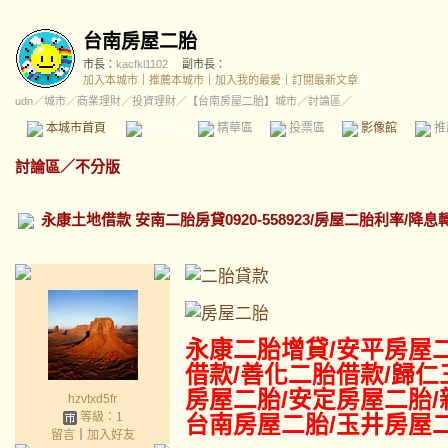
台南房屋二胎
市長：
kacfkl1102
副市長：
加入本城市
｜
推薦本城市
｜
加入我的最愛
｜
訂閱最新文章
udn
／
城市
／
商業理財
／
投資理財
／
【台南房屋二胎】城市
／討論區／
本城市首頁
討論區
精華區
投票區
影像館
推
討論區
／
不分版
永康土地借款 安南二胎房貸0920-558923/房屋二胎利率/降
永康二胎增貸/安平
房屋
借款/善化二胎借款/歸仁
房屋二胎/安定房屋二胎/
hzvtxd5fr
等級：1
台南房屋二胎/玉井房屋
留言
｜
加入好友