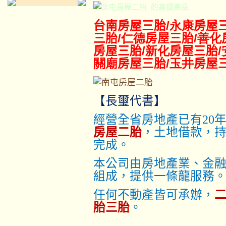
的高價產品
台南房屋三胎
/永康
房屋
三胎
/仁德
房屋三胎
/善化
房屋三胎
/新化
房屋三胎
關廟
房屋三胎
/玉井
房屋
【長璽代書】
經營全省房地產已有20
房屋二胎
，土地借款，
完成。
本公司由房地產業、金
組成，提供一條龍服務
任何不動產皆可承辦，
胎三胎
。