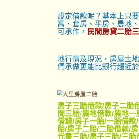
設定借款呢？基本上只
寓、套房、平房、農地
可承作，
民間房貸二胎
地行情及現況，房屋土地
們承做更能比銀行趨近
房子三胎借款
/
房子二胎
間三胎/
農地借款
/
農地一
借錢
/
房子一胎
/
一胎借款
/
胎
/
房子二胎
/
二胎借款
/
房
代書三胎
/
房子三胎
/
三胎