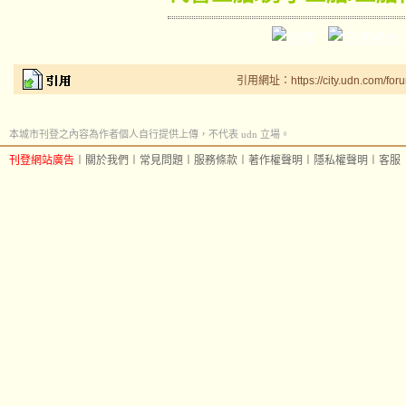
引用網址：https://city.udn.com/for
本城市刊登之內容為作者個人自行提供上傳，不代表 udn 立場。
刊登網站廣告
︱
關於我們
︱
常見問題
︱
服務條款
︱
著作權聲明
︱
隱私權聲明
︱
客服