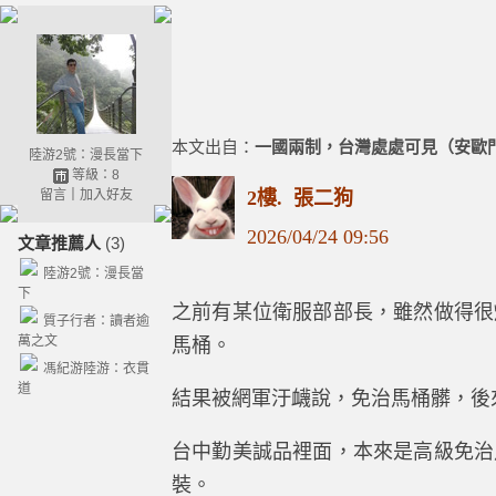
本文出自：
一國兩制，台灣處處可見（安歐
陸游2號：漫長當下
等級：8
留言
｜
加入好友
2樓.
張二狗
2026
/
04
/
24
09
:
56
文章推薦人
(3)
陸游2號：漫長當
下
之前有某位衛服部部長，雖然做得很
質子行者：讀者逾
萬之文
馬桶。
馮紀游陸游：衣貫
道
結果被網軍汙衊說，免治馬桶髒，後
台中勤美誠品裡面，本來是高級免治
裝。