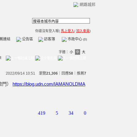
網路城邦
你還沒有登入喔(
馬上登入
/
加入會員
)
薦連結
公告區
訪客簿
市政中心
(0)
字體：
小
中
大
章
2022/09/14 10:51 瀏覽
21,306
｜回應
58
｜
推薦
7
歐門）
https://blog.udn.com/IAMANOLDMA
419
5
34
0