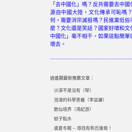
「去中國化」嗎？反共需要去中國
源自中國大陸，文化傳承可恥嗎
何，需要消宗滅祖嗎？民進黨低俗
麼？文化還是笑話？國家好壞和文
中國化」毫不相干，如果這點簡單
壞去。
.......................................................
逍遙閣最新推薦文章：
沙漠不是沒有（琴）
泡湯的科學意義（李益謙）
散仙境界（馮紀游）
蚊子點水
盛夏冬眠 -- 尋找有熊氏後裔！