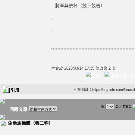
將軍與瓷杯（放下執著）
.
.
.
本文於
2023/03/14 17:35 修改第 2 次
引用網址：https://city.udn.com/forum
第
頁／共6頁
回應文章
免治馬桶髒（張二狗）