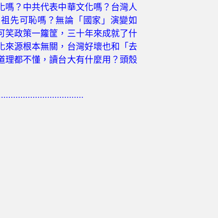
化嗎？中共代表中華文化嗎？台灣人
？祖先可恥嗎？無論「國家」演變如
可笑政策一籮筐，三十年來成就了什
化來源根本無關，台灣好壞也和「去
道理都不懂，讀台大有什麼用？頭殼
...................................