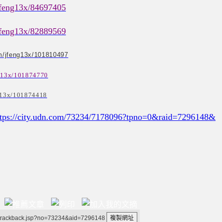
/jfeng13x/84697405
/jfeng13x/82889569
om/jfeng13x/101810497
ng13x/101874770
ng13x/101874418
ttps://city.udn.com/73234/7178096?tpno=0&raid=7296148&
/trackback.jsp?no=73234&aid=7296148