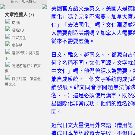
留言
｜
加入好友
美國官方語文是英文，美國人是英
文章推薦人
(7)
國化」嗎？完全不需要。加拿大官
琁 姨
化」「去法國化」嗎？文化淵源並
貓喵XD
人需要創造美語嗎？加拿大人需要
亓官先生
從來不需要虛偽。
麥芽糖
陸游2號：漫長當
日文、韓文、越南文、、都源自古
下
何？名稱不同，文化同源，文字就
馮紀游陸游：衣貫
中文化」嗎？他們曾經以為需要，
道
能自成系統，一個文字系統的成就
質子行者：讀者逾
萬之文
續發展。韓文同音字問題無法解
名、、）還是必須使用漢字，既然
星國際化非常成功，他們的姓名卻
因。
近代日文大量使用外來語（借用語
造成日本英語教育大失敗，不但日