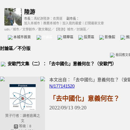
陸游
市長：
馮紀游陸游：衣貫道
副市長：
加入本城市
｜
推薦本城市
｜
加入我的最愛
｜
訂閱最新文章
udn
／
城市
／
文學創作
／
散文雜記
／
【陸游】城市
／討論區／
本城市首頁
討論區
精華區
投票區
影像館
推
討論區
／
不分版
看回應文
安歐門文集（二）：「去中國化」意義何在？（安歐門）
本文出自：「去中國化」意義何在？（安
N/177141520
「去中國化」意義何在？
2022
/
09
/
13
09
:
20
質子行者：讀者逾萬之
文
等級：8