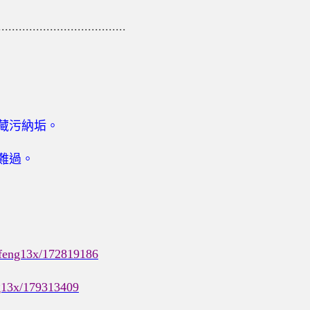
.....................................
藏污納垢。
難過。
/jfeng13x/172819186
ng13x/179313409