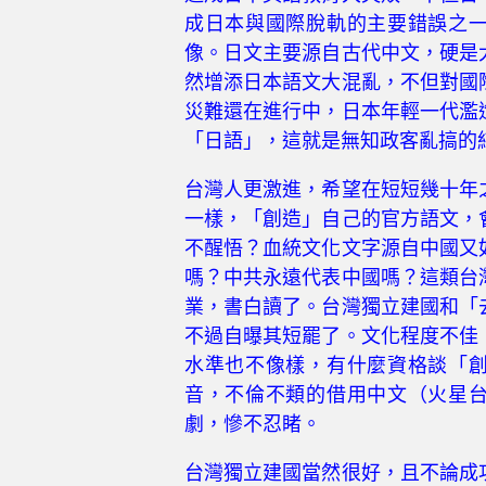
成日本與國際脫軌的主要錯誤之
像。日文主要源自古代中文，硬是
然增添日本語文大混亂，不但對國
災難還在進行中，日本年輕一代濫
「日語」，這就是無知政客亂搞的
台灣人更激進，希望在短短幾十年
一樣，「創造」自己的官方語文，
不醒悟？血統文化文字源自中國又
嗎？中共永遠代表中國嗎？這類台
業，書白讀了。台灣獨立建國和「
不過自曝其短罷了。文化程度不佳
水準也不像樣，有什麼資格談「
音，不倫不類的借用中文（火星
劇，慘不忍睹。
台灣獨立建國當然很好，且不論成