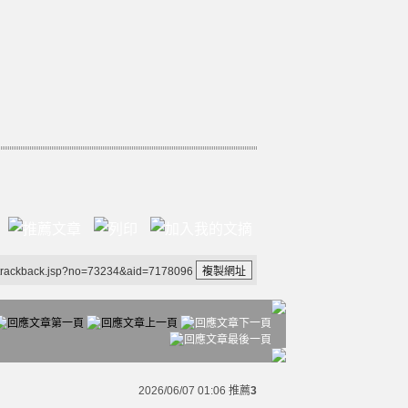
/trackback.jsp?no=73234&aid=7178096
2026/06/07 01:06
推薦
3