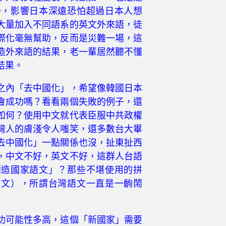
一，影響日本深遠恐怕超過日本人想
大量加入不同語系的英文外來語，徒
際化毫無幫助，反而是災難一場，這
造外來語的結果，老一輩居然聽不懂
結果。
之內「去中國化」，希望像韓國日本
會成功嗎？看看兩個失敗的例子，還
如何？使用中文就代表臣服中共政權
灣人的膚淺令人嗤笑，還多數台大畢
去中國化」一點關係也沒，扯東扯西
，中文不好，英文不好，這群人台語
創造國家語文」？那些不堪使用的拼
台文），所謂台灣語文一直是一齣鬧
功可能性多高，這個「新國家」需要