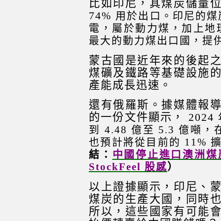
比如印尼，其煤炭儲量
74%
用於出口。印尼的煤
電，屬於動力煤，加上地
最大的動力煤出口國，提供了
蒙古國是近年來的後起
煤礦及鐵路等基礎設施
產能成長迅速。
還有俄羅斯。據媒體報
的一份文件顯示， 2024
到 4.48 億至 5.3 
也預計將從目前的 11% 擴
結：
中國停止進口澳洲煤
StockFeel 股感
）
以上證據顯示，印尼、
煤炭的生產大國，同時
所以，這些國家有可能