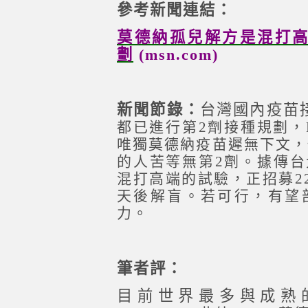
參考新聞連結：
莫德納孤兒解方是混打
劃
(msn.com)
新聞節錄：
台灣國內疫苗
都已進行第2劑接種規劃，
唯獨莫德納疫苗遲無下文，
的人苦等無第2劑。據傳
混打高端的試驗，正招募2
天後解盲。若可行，有望
力。
筆者評：
目前世界最多與成熟