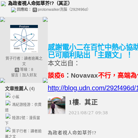
為政者視人命如草芥!?（其正）
回應給：
protonwalker洗腦（292f496d）
感謝電小二在百忙中熱心協
已可順利貼出「主題文」！
質子行者：讀者逾萬之
本文出自：
文
等級：8
談疫
6
：
Novavax
不行，高端為
留言
｜
加入好友
http://blog.udn.com/292f496d
文章推薦人
(4)
小鯊
1樓.
其正
馮紀游陸游：衣貫
道
2021
/
08
/
27
09
:
38
陸游2號：漫長當
下
質子行者：讀者逾
為政者視人命如草芥!?
萬之文