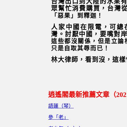
台灣出口到大陸的水果
眾幫忙消費購買，台灣
「惡果」到釋迦！
人家中國在限電，可總
灣。討厭中國，要嘴對
這些都沒關係，但是立論
只是自取其辱而已！
林大律師，看到沒，這樣
逍遙閣最新推薦文章（
202
語蓮（琴）
參「老」