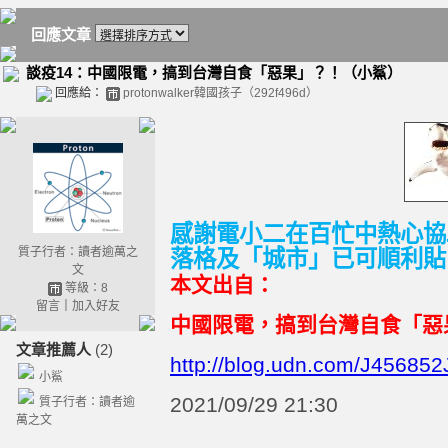
回應文章
談疫14：中國限電，搞到台灣自食「惡果」？！（小鯊）
回應給：
protonwalker韓國孩子（292f496d）
感謝電小二在百忙中熱心協
質子行者：讀者逾萬之
落格及「城市」已可順利貼
文
本文出自：
等級：8
留言
｜
加入好友
中國限電，搞到台灣自食「惡
文章推薦人
(2)
http://blog.udn.com/J45685
小鯊
2021/09/29 21:30
質子行者：讀者逾
萬之文