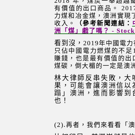
2018
年，煤炭一舉超越
有價值的出口商品。 2017
力煤和冶金煤，澳洲實現了
收入。
（參考新聞連結：
洲「煤」戲了嗎？ - Stock
看到沒，2019
年中國電力
只佔中國電力燃煤的不足1
賺錢，也是最有價值的出
煤碳，倒大楣的一定是澳
林大律師反串失敗，大
果，可能會讓澳洲信以
蹋」澳洲，進而影響到
也！
(2).
再者，我們來看看「