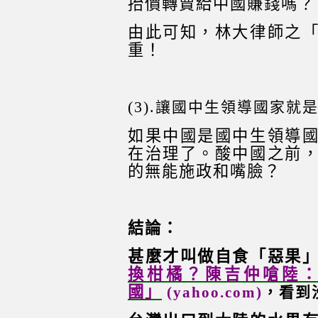
抬價轉賣給中國賺錢嗎？
由此可知，林大律師之
重！
(3).
讓國中生領導國家就
如果中國是國中生領導
在治理了。酸中國之前
的無能施政和嘴臉？
結論：
甚麼才叫做自食「惡果
換柑橘？陳吉仲嗆陸
國」
(yahoo.com)
，看到