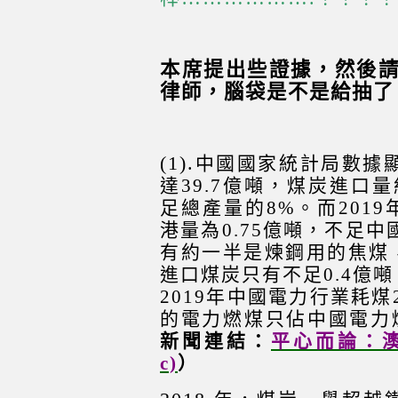
本席提出些證據，然後
律師，腦袋是不是給抽了
(1).
中國國家統計局數據顯
達39.7億噸，煤炭進口
足總產量的8%。而201
港量為0.75億噸，不足中
有約一半是煉鋼用的焦煤
進口煤炭只有不足0.4億
2019年中國電力行業耗煤
的電力燃煤只佔中國電力燃
新聞連結：
平心而論：澳洲
c)
）