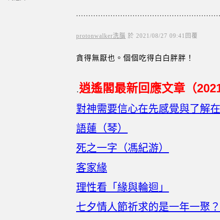
..........................................................
protonwalker洗腦
於
2021
/
08
/
27
09
:
41
回覆
貪得無厭也。個個吃得白白胖胖！
逍遙閣最新回應文章（
202
.
對神需要信心在先感覺與了解
語蓮（琴）
死之一字（馮紀游）
客家緣
理性看「緣與輪迴」
七夕情人節祈求的是一年一聚