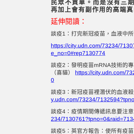
民眾不買單。而是沒有三
再加上會有副作用的高端真
延伸閱讀：
談疫
1
：打完新冠疫苗，血液中所
https://city.udn.com/73234/71
e_no=0#rep7130774
談疫
2
：發明疫苗
mRNA
技術的專
（喜貓）
https://city.udn.com
0
談疫
3
：新冠疫苗裡潛伏的血液殺
y.udn.com/73234/7132594?tpn
談疫
4
：疫情期間傳遞訊息要注意
234/7130761?tpno=0&raid=71
談疫
5
：英官方報告：使所有疫苗