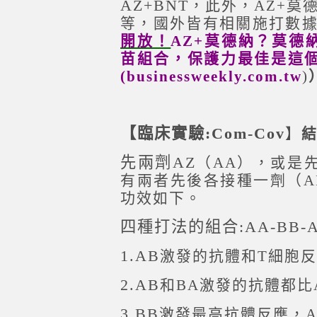
AZ+BNT
，此外，AZ+莫德
等，國外皆有相關施打數
開放！
AZ+莫德納？莫德
苗組合，保護力最佳是這個.
(businessweekly.com.tw
)
【臨床實驗:Com-Cov
】
先兩劑AZ
（AA），或是先
有兩者先後各接種一劑（A
功效如下。
四種打法的組合:AA-BB-A
1.AB
激發的抗體和T細胞反
2.AB
和BA激發的抗體都比
3.BB
激發最高抗體反應，A