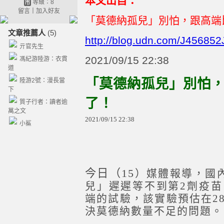
本文出自：
等級：8
留言
｜
加入好友
「莫德納孤兒」別怕，跟高端
文章推薦人
(5)
http://blog.udn.com/J45685
亓官先生
2021/09/15 22:38
馮紀游陸游：衣貫
道
「莫德納孤兒」別怕
陸游2號：漫長當
下
了！
質子行者：讀者逾
萬之文
2021
/
09
/
15
22
:
38
小鯊
今日（15
）媒體報導，國內
兒」遲遲等不到第2劑疫
端的試驗，該實驗預估在2
決莫德納數量不足的問題。