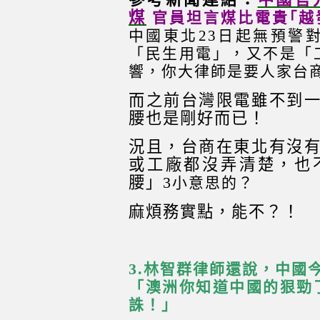
煤
官員坦言煤比電貴｢越發電
中國東北23日起無預警
「民生用電」，又不是「
響，你大律師是要人家台
而之前台灣限電雖不到
腰也是剛好而已！
況且，台商在東北有沒
或工廠都沒弄清楚，也
腰」3
小意思的？
麻煩務實點，能不？！
3.
林智群律師還說，中國
「澳洲你知道中國的狠勁
誅！」