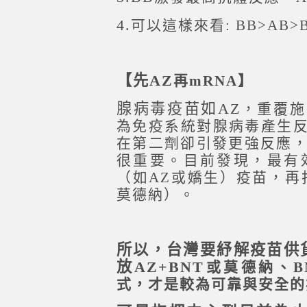
4.
可以這樣來看: BB>AB>
【先AZ
再mRNA】
腺病毒疫苗如AZ
，重覆施
為免疫系統對腺病毒產生反
在第二劑卻引發更強反應
很重要。目前發現，最有
（如AZ或嬌生）疫苗，再打
莫德納）。
所以，台灣要紓解疫苗供
放AZ+BNT
或莫德納、B
式，才是較為可靠與安全的