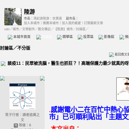
陸游
市長：
馮紀游陸游：衣貫道
副市長：
加入本城市
｜
推薦本城市
｜
加入我的最愛
｜
訂閱最新文章
udn
／
城市
／
文學創作
／
散文雜記
／
【陸游】城市
／討論區／
本城市首頁
討論區
精華區
投票區
影像館
推
討論區
／
不分版
看回應文
談疫11：民眾被洗腦，醫生也抓狂？！高端保護力最少就真的
感謝電小二在百忙中熱心
.
質子行者：讀者逾萬之
市」已可順利貼出「主題文
文
等級：8
.本文出自：