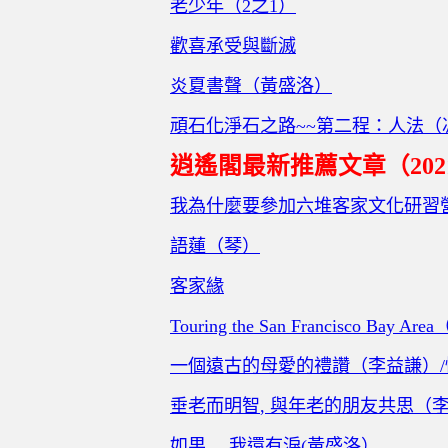
老少年（
2
之
1
）
歡喜承受與斷滅
炎夏書聲（黃盛洛）
頑石化淨石之路
~~
第二程：人法（
逍遙閣最新推薦文章（
202
我為什麼要參加六堆客家文化研習
語蓮（琴）
客家緣
Touring the San Francisco Bay Area
一個遠古的母愛的禮讚（李益謙）
/
垂老而明智
,
與年老的朋友共思（
如果
….
我還有淚
(
黃盛洛）