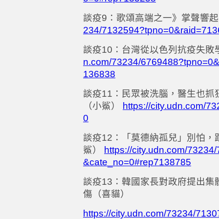
談疫
9
：歌頌高端之一》掌聲響起
234/7132594?tpno=0&raid=71
談疫
10
：台灣從以色列抗疫失敗
n.com/73234/6769488?tpno=0&
136838
談疫
11
：民眾被洗腦，醫生也抓
（小鯊）
https://city.udn.com
0
談疫
12
：「莫德納孤兒」別怕，
鯊）
https://city.udn.com/732
&cate_no=0#rep7138785
談疫
13
：韓國家長對政府提出集
傷（喜貓）
https://city.udn.com/73234/71