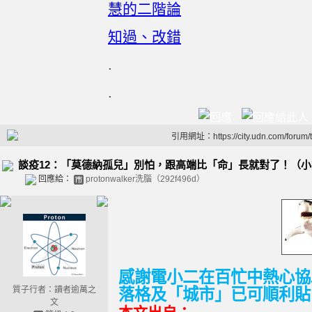
慧的二階論
知過、改錯
.
.
引用網址：https://city.udn.com/forum
談疫12：「莫德納孤兒」別怕，跟高端比「命」長就對了！（小
回應給：
protonwalker洗腦（292f496d）
感謝電小二在百忙中熱心協
質子行者：讀者逾萬之
落格及「城市」已可順利貼
文