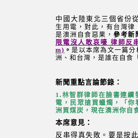
中國大陸東北三個省份從
生用電，對此，有台灣律
是澳洲自食惡果，
參考新
限電沒人敢哀嚎 律師反串：
m)
。
是以本席為文一篇分
洲、和台灣，是誰在自食
新聞重點言論節錄：
1.
林智群律師在臉書連續
電，民眾搶買蠟燭，「你
洲買煤炭，現在澳洲你自
本席意見：
反串得真失敗。要是按