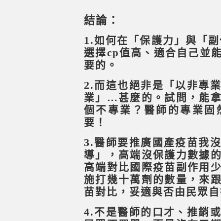
結論：
1.
如何在「保護力」與「副
選擇cp值高、適合自己並
要的。
2.
而這也絕非是「以非專
業」…甚麼的。試問，能
個不專業？醫師的專業固
要！
3.
醫師要推廣國產疫苗我
導」，高端沒保護力數據
高端對比國際疫苗副作用
施打幾十萬劑的數量，來
苗對比，妥適與否由民眾自
4.
不是醫師的口才、推銷