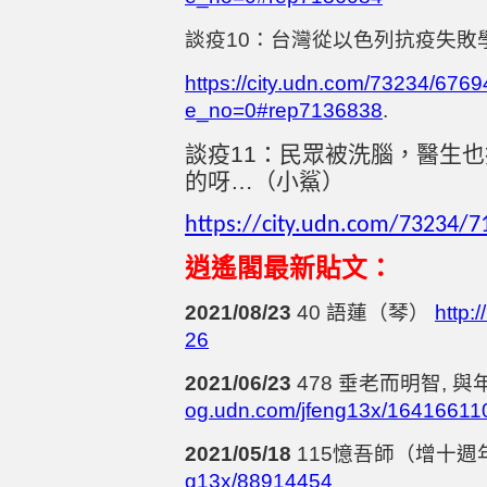
談疫
10
：台灣從以色列抗疫失敗
https://city.udn.com/73234/67
e_no=0#rep7136838
.
談疫
11
：民眾被洗腦，醫生也
的呀…（小鯊）
https://city.udn.com/73234/
逍遙閣最新貼文：
2021/08/23
40
語蓮（琴）
http:
26
2021/06/23
478
垂老而明智
,
與
og.udn.com/jfeng13x/16416611
2021/05/18
115
憶吾師（增十週
g13x/88914454