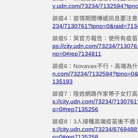
y.udn.com/73234/7132594?tpn
談疫
4
：疫情期間傳遞訊息要注意
234/7130761?tpno=0&raid=71
談疫
5
：英官方報告：使所有疫苗
ps://city.udn.com/73234/7130
no=0#rep7134811
談疫
6
：
Novavax
不行，高端為什
n.com/73234/7132594?tpno=0&
135193
談疫
7
：陸姓網路作家帶子女打高
s://city.udn.com/73234/71307
o=0#rep7135256
談疫
8
：
3
人接種高端疫苗後不適
s://city.udn.com/73234/67694
o=0#rep7135258