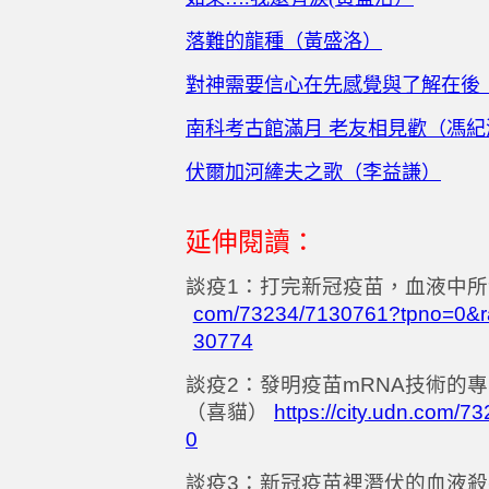
落難的龍種（黃盛洛）
對神需要信心在先感覺與了解在後
南科考古館滿月
老友相見歡（馮紀
伏爾加河縴夫之歌（李益謙）
延伸閱讀：
談疫
1
：打完新冠疫苗，血液中所
com/73234/7130761?tpno=0&r
30774
談疫
2
：發明疫苗
mRNA
技術的專
（喜貓）
https://city.udn.com
0
談疫
3
：新冠疫苗裡潛伏的血液殺