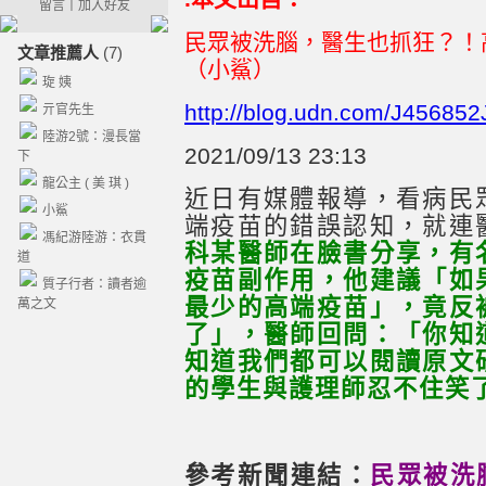
留言
｜
加入好友
民眾被洗腦，醫生也抓狂？！
文章推薦人
(7)
（小鯊）
琁 姨
http://blog.udn.com/J45685
亓官先生
陸游2號：漫長當
2021/09/13 23:13
下
龍公主 ( 美 琪 )
近日有媒體報導，看病民
小鯊
端疫苗的錯誤認知，就連
馮紀游陸游：衣貫
科某醫師在臉書分享，有
道
疫苗副作用，他建議「如
質子行者：讀者逾
最少的高端疫苗」，竟反
萬之文
了」，醫師回問：「你知
知道我們都可以閱讀原文
的學生與護理師忍不住笑
參考新聞連結：
民眾被洗