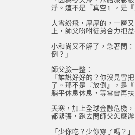
「因為冬天冷，水結凍膨脹
淨。這不是『真空』，是『
大雪紛飛，厚厚的，一層又
上，師父吩咐徒弟合力把盆
小和尚又不解了，急著問：
倒？」
師父臉一整：
「誰說好好的？你沒見雪把
了。那不是『放倒』，是『
躺平休息休息，等雪霽再扶
天寒，加上全球金融危機，
都緊張，跑去問師父怎麼辦
「少你吃？少你穿了嗎？」