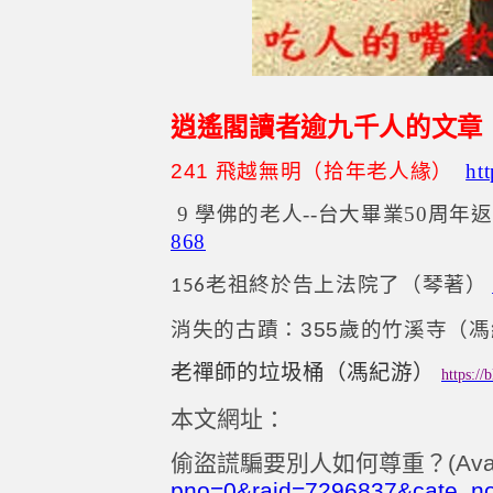
逍遙閣讀者逾九千人的文章
241
飛越無明（拾年老人緣）
ht
9 學佛的老人
--
台大畢業
50
周年返
868
老祖終於告上法院了（琴著）
156
消失的古蹟：355歲的竹溪寺（
老禪師的垃圾桶（馮紀游）
https:/
本文網址：
偷盜謊騙要別人如何尊重？(Avan
pno=0&raid=7296837&cate_n