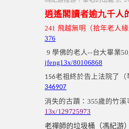
逍遙閣讀者逾九千人
241
飛越無明（拾年老人緣
376
9 學佛的老人
--
台大畢業
50
jfeng13x/80106868
老祖終於告上法院了（
156
346907
消失的古蹟：355歲的竹
13x/129725973
老禪師的垃圾桶（馮紀游