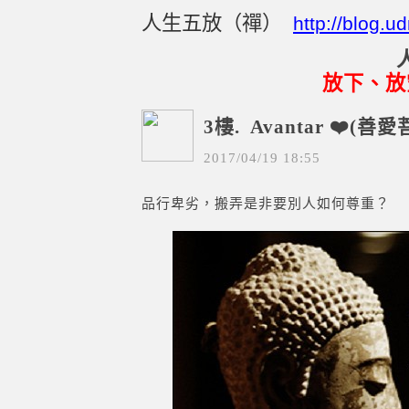
人生五放（禪）
http://blog.
放下、放
3樓.
Avantar ❤️(善愛
2017
/
04
/
19
18
:
55
品行卑劣，搬弄是非要別人如何尊重？