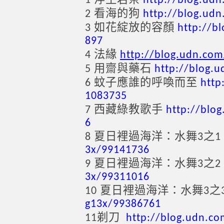
1
http://blog.ud
看海的狗
2
http://blog.ud
如花綻放的容顏
3
http://b
897
法緣
4
http://blog.udn.co
用齋與藥石
5
http://blog.
蚊子應誰的呼喚而至
6
http
1083735
西藏綠教歌手
7
http://blo
6
夏日裡過海洋：水舞
之
8
3
1
3x/99141736
夏日裡過海洋：水舞
之
9
3
2
3x/99311016
夏日裡過海洋：水舞
之
10
3
g13x/99386761
剃刀
11
http://blog.udn.c