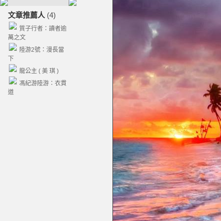
文章推薦人
(4)
質子行者：讀者逾
萬之文
陸游2號：漫長當
下
龍公主 ( 美 琪 )
馮紀游陸游：衣貫
道