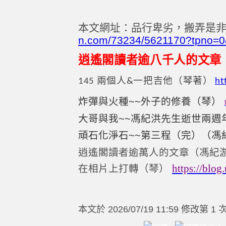
本文網址：品行卑劣，搬弄是非要
n.com/73234/5621170?tpno=
逍遙閣讀者逾八千人的文章
兩個人
一把吉他（琴著）
145
&
ht
炸彈與火種~~外子的修養（琴）
大哥與我~~馮紀洪先生逝世兩
頑石化淨石~~第三程（完）（馮
逍遙閣讀者逾萬人的文章（馮紀
https://blo
在相片上打轉（琴）
本文於
2026/07/19 11:59 修改第 1 