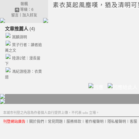
素衣莫起風塵嘆，猶及清明可
筱楓
等級：6
留言
｜
加入好友
文章推薦人
(4)
嵩麟淵明
質子行者：讀者逾
萬之文
陸游2號：漫長當
下
馮紀游陸游：衣貫
道
本城市刊登之內容為作者個人自行提供上傳，不代表 udn 立場。
刊登網站廣告
︱
關於我們
︱
常見問題
︱
服務條款
︱
著作權聲明
︱
隱私權聲明
︱
客服