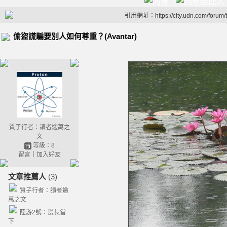
引用網址：https://city.udn.com/forum
偷盜謊騙要別人如何尊重？(Avantar)
質子行者：讀者逾萬之
文
等級：8
留言
｜
加入好友
文章推薦人
(3)
質子行者：讀者逾
萬之文
陸游2號：漫長當
下