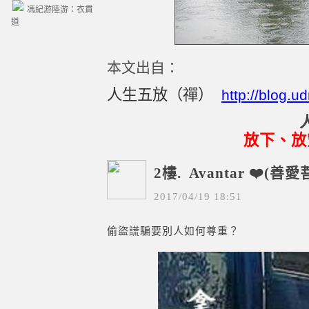
馮紀游陸游：衣貫
道
本文出自：
人生五放（禪）
http://blog.
放下、放
2樓.
Avantar ❤️(善愛
2017
/
04
/
19
18
:
51
偷盜謊騙要別人如何尊重？