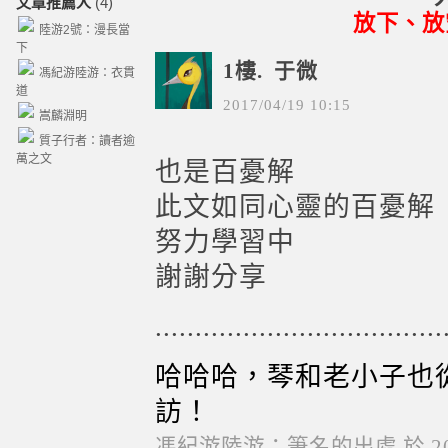
文章推薦人
(4)
放下、放
陸游2號：漫長當
下
1樓.
于微
馮紀游陸游：衣貫
道
2017
/
04
/
19
10
:
15
嵩麟淵明
質子行者：讀者逾
萬之文
也是百憂解
此文如同心靈的百憂解
努力學習中
謝謝分享
....................................
哈哈哈，琴和老小子也
訪！
馮紀游陸游：筆名的出處
於
2