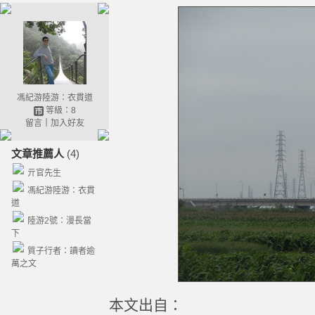
馮紀游陸游：衣貫道
等級：8
留言
｜
加入好友
文章推薦人
(4)
亓官先生
馮紀游陸游：衣貫
道
陸游2號：漫長當
下
質子行者：讀者逾
萬之文
本文出自：