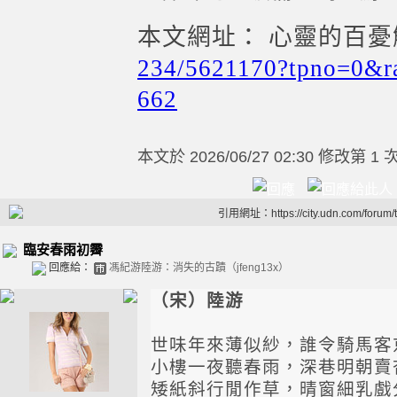
本文網址： 心靈的百
234/5621170?tpno=0&r
662
本文於
2026/06/27 02:30 修改第 1 
引用網址：https://city.udn.com/forum
臨安春雨初霽
回應給：
馮紀游陸游：消失的古蹟（jfeng13x）
（宋）陸游
世味年來薄似紗，誰令騎馬客
小樓一夜聽春雨，深巷明朝賣
矮紙斜行閒作草，晴窗細乳戲