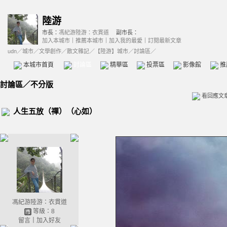
陸游
市長：
馮紀游陸游：衣貫道
副市長：
加入本城市
｜
推薦本城市
｜
加入我的最愛
｜
訂閱最新文章
udn
／
城市
／
文學創作
／
散文雜記
／
【陸游】城市
／討論區／
本城市首頁
討論區
精華區
投票區
影像館
推
討論區
／
不分版
看回應文
人生五放（禪）（心如）
馮紀游陸游：衣貫道
等級：8
留言
｜
加入好友