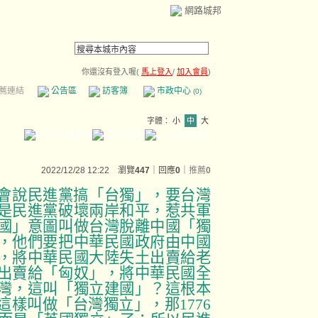
網路城邦
你還沒有登入喔(
馬上登入
/
加入會員
)
薦連結
公告區
訪客簿
市政中心
(0)
字體：
小
中
大
2022/12/28 12:22 瀏覽
447
｜回應
0
｜
推薦
0
會說民進黨搞「台獨」，要台灣
是民進黨破壞兩岸和平，惹共軍
國」意圖叫做台灣脫離中國「獨
，他們要把中華民國政府由中國
，將中華民國大陸失土出賣給老
出賣給「匈奴」，將中華民國全
灣，這叫「獨立建國」？這根本
這樣叫做「台灣獨立」，那
1776