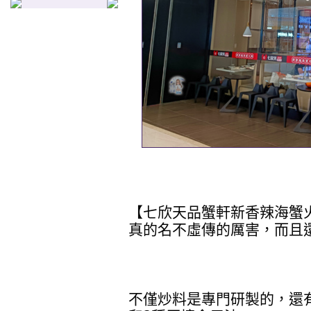
【七欣天品蟹軒新香辣海蟹
真的名不虛傳的厲害，而且
不僅炒料是專門研製的，還有