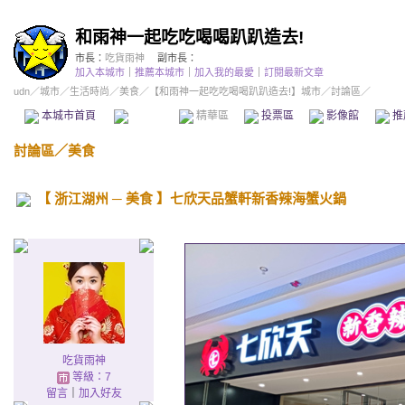
和雨神一起吃吃喝喝趴趴造去!
市長：
吃貨雨神
副市長：
加入本城市
｜
推薦本城市
｜
加入我的最愛
｜
訂閱最新文章
udn
／
城市
／
生活時尚
／
美食
／
【和雨神一起吃吃喝喝趴趴造去!】城市
／討論區／
本城市首頁
討論區
精華區
投票區
影像館
推
討論區
／
美食
【 浙江湖州 ─ 美食 】七欣天品蟹軒新香辣海蟹火鍋
吃貨雨神
等級：7
留言
｜
加入好友