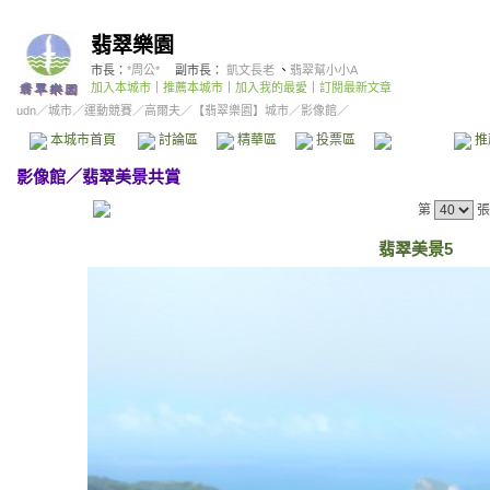
翡翠樂園
市長：
*周公*
副市長：
凱文長老
、
翡翠幫小小A
加入本城市
｜
推薦本城市
｜
加入我的最愛
｜
訂閱最新文章
udn
／
城市
／
運動競賽
／
高爾夫
／
【翡翠樂園】城市
／影像館／
本城市首頁
討論區
精華區
投票區
影像館
推
影像館
／
翡翠美景共賞
第
張
翡翠美景5