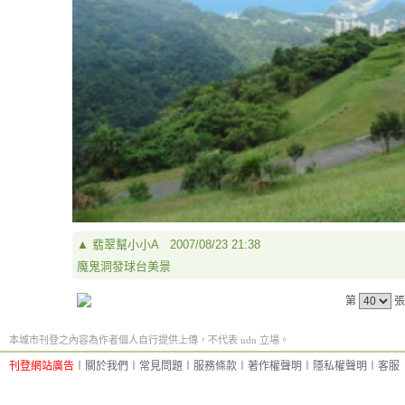
▲
翡翠幫小小A
2007/08/23 21:38
魔鬼洞發球台美景
第
張
本城市刊登之內容為作者個人自行提供上傳，不代表 udn 立場。
刊登網站廣告
︱
關於我們
︱
常見問題
︱
服務條款
︱
著作權聲明
︱
隱私權聲明
︱
客服