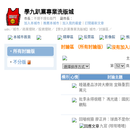
學九趴黨專業洗版城
市長：
不理不理右衛門
副市長：
加入本城市
｜
推薦本城市
｜
加入我的最愛
｜
訂閱最新文章
udn
／
城市
／
商業理財
／
投資理財
／
【學九趴黨專業洗版城】城市
／討論區／
本城市首頁
討論區
精華區
投票區
影像館
推
討論區
（
所有討論版
）
‧
所有討論版
主
‧
不分版
第
頁
標示
心情
討論主題
睡蓮產品涉誇大療效 宜縣重罰淨
萬元
批李永得很瞎？ 馮光遠：國民
觀點
回嗆桃猿 廖正井：球員不是你
九官
(吱吱喳喳)