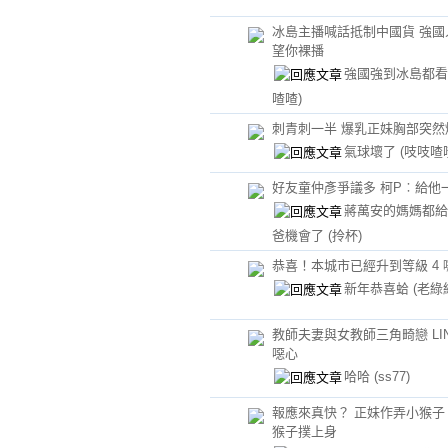
冰島主播喊話抵制中國貨 強國
望你裸播
強國強到冰島都
喳喳)
刺青刺一半 爆乳正妹胸部突然爆
氣球壞了
(吱吱喳
好友童仲彥爭議多 柯P︰給他
蔣萬安的媽媽都給
爸機會了
(拎杯)
恭喜！本城市已經升到等級 4 
新年恭喜蛤
(老綠
教師夫妻與女教師三角畸戀 LI
噁心
哈哈
(ss77)
報應來真快？ 正妹作弄小猴子
猴子撲上身