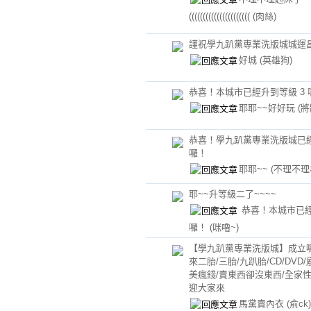
((((((((((((((((((((((
(肉絲)
謹祝學九趴黨專業洗版城城運
好城
(英雄狗)
恭喜！本城市已經升到等級 3 
耶耶~~好好玩
(將
恭喜！學九趴黨專業洗版城已經
囉！
耶耶~~
(不理不理
耶~~升等級二了~~~~
恭喜！本城市已經
囉！
(咪嚕~)
【學九趴黨專業洗版城】成立
來二胎/三胎/九趴胎/CD/DVD
美瘋錢/賣東西卻沒東西/全家
迎大家來
馬黨賣內衣
(俞ck)