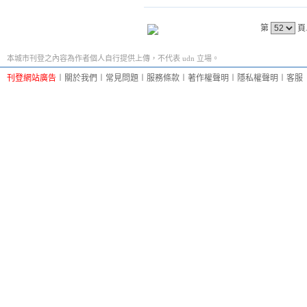
第
頁
本城市刊登之內容為作者個人自行提供上傳，不代表 udn 立場。
刊登網站廣告
︱
關於我們
︱
常見問題
︱
服務條款
︱
著作權聲明
︱
隱私權聲明
︱
客服