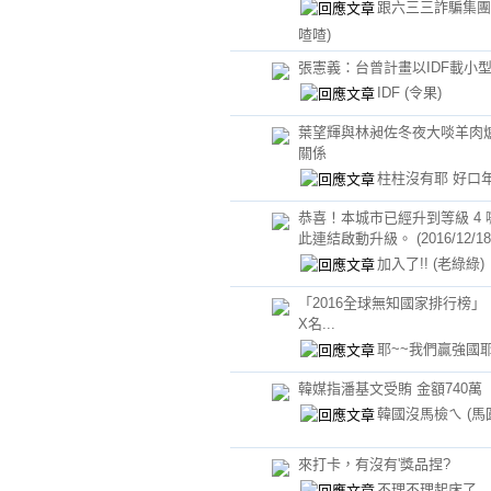
跟六三三詐騙集
喳喳)
張憲義：台曾計畫以IDF載小
IDF
(令果)
葉望輝與林昶佐冬夜大啖羊肉爐
關係
柱柱沒有耶 好口
恭喜！本城市已經升到等級 4
此連結啟動升級。 (2016/12/18 0
加入了!!
(老綠綠)
「2016全球無知國家排行榜」
X名...
耶~~我們贏強國
韓媒指潘基文受賄 金額740萬
韓國沒馬檢ㄟ
(馬
來打卡，有沒有'獎品捏?
不理不理起床了