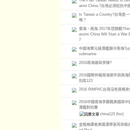
The Plan Taiwan Needs to De
ainst China.?台灣必須抵抗中
Is Taiwan a Country?台灣
嗎？
東海、南海 2017年恐開戰?Seve
asons China Will Start a War 
7
中國海軍元級潛艦鎮守南海Type 
submarine
2016南海誰與爭鋒?
2016國際仲裁南海案件與南海
別區123
2016 RIMPAC台灣沒有資格參
2016中國南海爭霸戰美國與中
潛艦對抗賽
china123
(hsr)
金瓶梅譯者美國漢學家芮效衛(Da
od Roy)