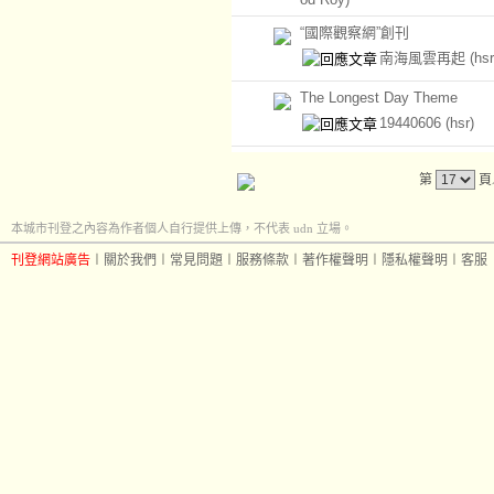
“國際觀察網”創刊
南海風雲再起
(hsr
The Longest Day Theme
19440606
(hsr)
第
頁
本城市刊登之內容為作者個人自行提供上傳，不代表 udn 立場。
刊登網站廣告
︱
關於我們
︱
常見問題
︱
服務條款
︱
著作權聲明
︱
隱私權聲明
︱
客服