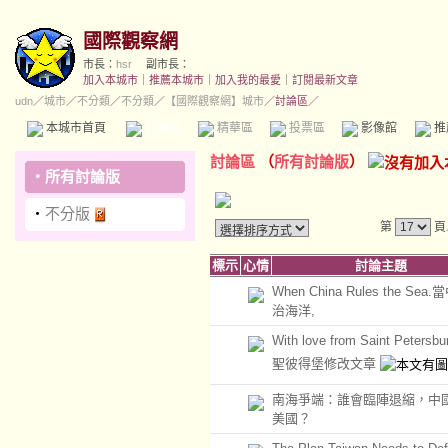
國際觀察網
市長：
hsr
副市長：
加入本城市
｜
推薦本城市
｜
加入我的最愛
｜
訂閱最新文章
udn
／
城市
／
不分類
／
不分類
／
【國際觀察網】城市
／討論區／
本城市首頁
討論區
精華區
投票區
影像館
推
討論區
（
所有討論版
）
‧
所有討論版
‧
不分版
第
頁
標示
心情
討論主題
When China Rules the Sea
治海洋,
With love from Saint Peters
聖彼得堡修改文章
南海爭端：誰會臨陣退縮，中
美國？