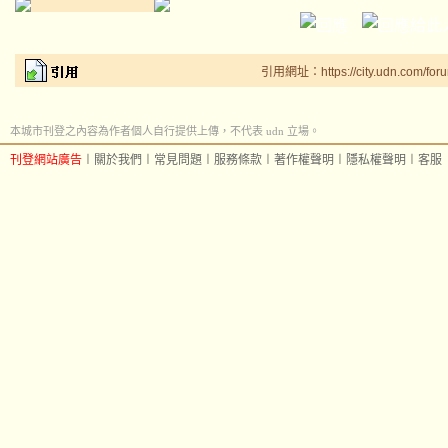
引用網址：https://city.udn.com/for
本城市刊登之內容為作者個人自行提供上傳，不代表 udn 立場。
刊登網站廣告
︱
關於我們
︱
常見問題
︱
服務條款
︱
著作權聲明
︱
隱私權聲明
︱
客服