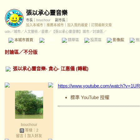
張以承心靈音樂
市長：
bouchour
副市長：
加入本城市
｜
推薦本城市
｜
加入我的最愛
｜
訂閱最新文章
udn
／
城市
／
人文藝術
／
音樂
／
【張以承心靈音樂】城市
／討論區／
本城市首頁
討論區
精華區
投票區
影像館
推
討論區
／
不分版
張以承心靈音樂- 貪心- 江惠儀 (轉載)
https://www.youtube.com/watch?v=1
標準 YouTube 授權
bouchour
等級：2
留言
｜
加入好友