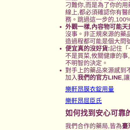
刁難你,而是為了你的用
線上,都必須確認你有醫
務。跳過這一步的,100
外觀一樣,內容物可能天
沒事。非正規來源的藥
造過程都可能是個大問
便宜真的沒好貨:
記住「
不是買菜,攸關健康的事
不明智的決定。
對手上的藥品來源感到
加入
我們的官方LINE
,
樂軒昂膜衣錠用量
樂軒昂屈臣氏
如何找到安心可靠
我們合作的藥局,皆為
臺