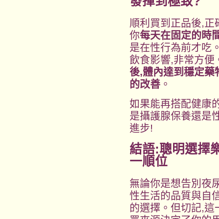
發揮到極致?
順利買到正品後,
你
每天在固定的時
是在性行為前才吃
飲食影響,非常方便
後,體內達到穩定藥
的改善
。
如果能再搭配健康
是攝護腺保養還是
進步!
結語:聰明選擇
一順位
無論你是想告別夜
性生活的品質與自信
的選擇。但切記,