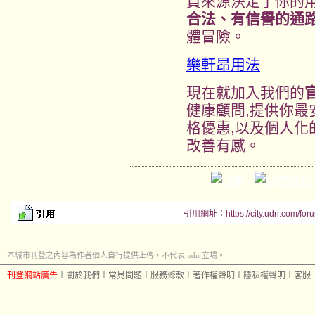
買來源決定了你的
合法、有信譽的通
體冒險。
樂軒昂用法
現在就加入我們的
官
健康顧問,提供你
格優惠,以及個人化
改善有感。
引用網址：https://city.udn.com/for
本城市刊登之內容為作者個人自行提供上傳，不代表 udn 立場。
刊登網站廣告
︱
關於我們
︱
常見問題
︱
服務條款
︱
著作權聲明
︱
隱私權聲明
︱
客服