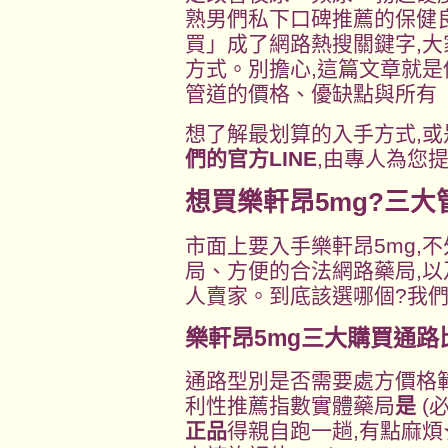
熟男們私下口碑推薦的保健良
買」成了網路熱搜關鍵字,
方式。別擔心,這篇文章就是
管道的價格、優缺點與所有
想了解最划算的入手方式,或
們的官方LINE
,由專人為您
想買樂軒昂5mg?三大
市面上要入手樂軒昂5mg,
局、方便的合法網路藥局,
人賣家。到底該選哪個?我
樂軒昂5mg三大購買通路
通路型別是否需要處方價格範
利性推薦指數實體藥局
是
(必
正品
得親自跑一趟,有點麻