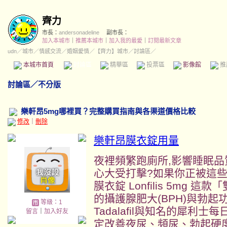
齊力
市長：
andersonadeline
副市長：
加入本城市
｜
推薦本城市
｜
加入我的最愛
｜
訂閱最新文章
udn
／
城市
／
情感交流
／
婚姻愛情
／
【齊力】城市
／討論區／
本城市首頁
討論區
精華區
投票區
影像館
推
討論區
／
不分版
樂軒昂5mg哪裡買？完整購買指南與各渠道價格比較
修改
｜
刪除
樂軒昂膜衣錠用量
夜裡頻繁跑廁所,影響睡眠品
心大受打擊?如果你正被這些
膜衣錠 Lonfilis 5mg
的攝護腺肥大(BPH)與勃起功
等級：1
Tadalafil與知名的犀利
留言
｜
加入好友
定改善夜尿、頻尿、勃起硬