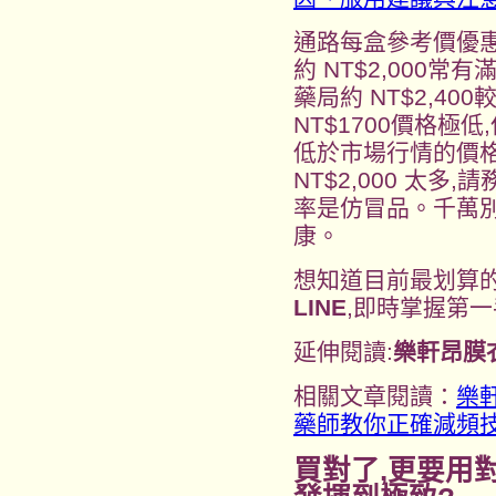
通路每盒參考價優
約 NT$2,000常
藥局約 NT$2,40
NT$1700價格極低
低於市場行情的價格
NT$2,000 太
率是仿冒品。千萬
康。
想知道目前最划算
LINE
,即時掌握第
延伸閱讀:
樂軒昂膜
相關文章閱讀：
樂
藥師教你正確減頻
買對了,更要用