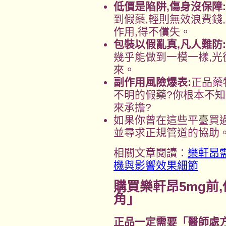
低價是陷阱,傷身沒保障:
到假藥,輕則無效浪費錢
作用,得不償失。
包裝以假亂真,凡人難防:
幾乎能做到一模一樣,光
來。
副作用風險爆表:
正品藥
不明的假藥?你根本不知
來承擔?
如果你曾在這些平臺買過
並尋求正規管道的協助
相關文章閱讀：
樂軒昂
機與影響效果細節
購買樂軒昂5mg前
角」
正品一定需要「醫師處方