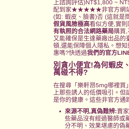
上諮詢評估)NT$1,800 ~ NT$
配到家★★★★★非官方網
(如: 蝦皮、臉書)否 (這就是問題所
假貨風險極高
看似方便,實
有執照的合法網路藥局
購買
又能確保是生達藥廠出品的臺
頓,還能保障個人隱私。想
惠嗎?快透過
我們的官方LIN
別貪小便宜!為何蝦皮
萬碰不得?
在搜尋「樂軒昂5mg哪裡買
上那些誘人的低價吸引。但請
是你的健康。這些非官方通
來源不明,真偽難辨:
賣家
些藥品沒有經過醫師或
分不明、效果堪慮的偽