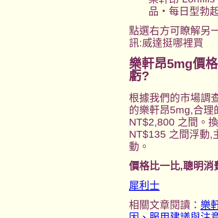
品・每日型勃
點選右方可瞭解另
訊:威達挺哪裡買
樂軒昂5mg價
虧?
根據我們的市場調查
的樂軒昂5mg,合理的
NT$2,800 之間
NT$135 之間浮
動。
價格比一比,聰明消
犀利士
相關文章閱讀：
樂
因、服用建議與注