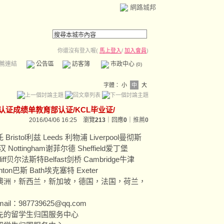
網路城邦
你還沒有登入喔(
馬上登入
/
加入會員
)
薦連結
公告區
訪客簿
市政中心
(0)
字體：
小
中
大
历认证成绩单教育部认证/KCL毕业证/
2016/04/06 16:25 瀏覽
213
｜回應
0
｜
推薦
0
Bristol利兹 Leeds 利物浦 Liverpool曼彻斯
汉 Nottingham谢菲尔德 Sheffield爱丁堡
iff贝尔法斯特Belfast剑桥 Cambridge牛津
hton巴斯 Bath埃克塞特 Exeter
澳洲，新西兰，新加坡，德国，法国，荷兰，
）
il：987739625@qq.com
先的留学生归国服务中心