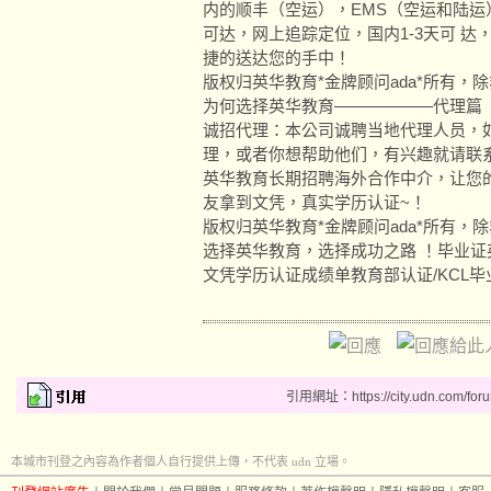
内的顺丰（空运），EMS（空运和陆运
可达，网上追踪定位，国内1-3天可 
捷的送达您的手中！
版权归英华教育*金牌顾问ada*所有，
为何选择英华教育——————代理篇
诚招代理：本公司诚聘当地代理人员，
理，或者你想帮助他们，有兴趣就请联
英华教育长期招聘海外合作中介，让您
友拿到文凭，真实学历认证~！
版权归英华教育*金牌顾问ada*所有，
选择英华教育，选择成功之路 ！毕业证英国
文凭学历认证成绩单教育部认证/KCL毕业证/Uni
引用網址：https://city.udn.com/for
本城市刊登之內容為作者個人自行提供上傳，不代表 udn 立場。