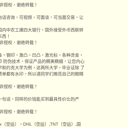
除非授权，谢绝转载！
电话咨询，可视频，可面谈，可当面交易，让
国内中农工建四大银行，国外接受外币西联转
东西！
除非授权，谢绝转载！
备，钢印，激凸，凹凸，激光标，各种烫金，
印 防伪技术，保证产品的精美精细，让您内心
学和约克大学为例，这两所大学，毕业证除 了
绩单都有水印，所以请同学们擦亮自己的眼睛
除非授权，谢绝转载！
一句话，同样的价钱能买到最具性价比的产
除非授权，谢绝转载！
x（空运），DHL（空运）,TNT（空运）,国