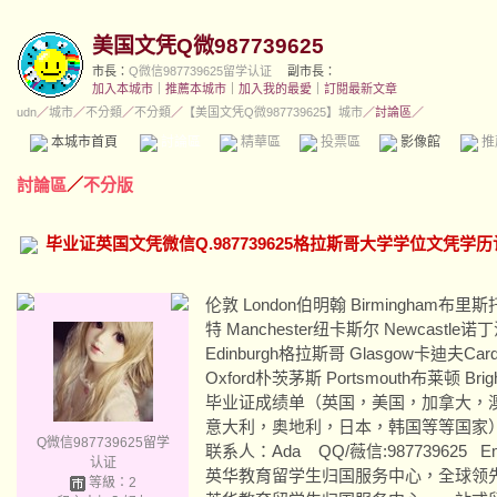
美国文凭Q微987739625
市長：
Q微信987739625留学认证
副市長：
加入本城市
｜
推薦本城市
｜
加入我的最愛
｜
訂閱最新文章
udn
／
城市
／
不分類
／
不分類
／
【美国文凭Q微987739625】城市
／討論區／
本城市首頁
討論區
精華區
投票區
影像館
推
討論區
／
不分版
毕业证英国文凭微信Q.987739625格拉斯哥大学学位文凭学
伦敦 London伯明翰 Birmingham布里斯托 
特 Manchester纽卡斯尔 Newcastle诺丁
Edinburgh格拉斯哥 Glasgow卡迪夫Card
Oxford朴茨茅斯 Portsmouth布莱顿 Brig
毕业证成绩单（英国，美国，加拿大，
意大利，奥地利，日本，韩国等等国家
Q微信987739625留学
联系人：Ada QQ/薇信:987739625 Ema
认证
英华教育留学生归国服务中心，全球领
等級：2