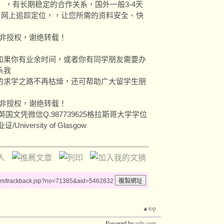
），有长期稳定的合作关系，国外一般3-4天
达，网上追踪定位，，让您所需的资料安全、快
除非授权，谢绝转载！
如果你有业余时间，或者你有同学朋友需要办
系我
的求学之路不再枯燥，还可帮助广大留学生朋
除非授权，谢绝转载！
文凭微信Q.987739625格拉斯哥大学学位
versity of Glasgow
um/trackback.jsp?no=71385&aid=5462832
▲top
Powered by
udn.com