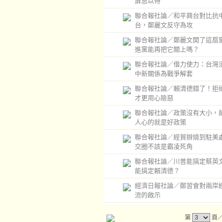
屏息以待
聯合報社論／和平興台對比抗
台，鄭麗文反守為攻
聯合報社論／鄭麗文開了這扇
進黨能再把它關上嗎？
聯合報社論／借力使力：台灣
中新關係為戰爭解套
聯合報社論／賴清德錯了！拒
才更用心險惡
聯合報社論／政策沒有大小，
人心的就是好政策
聯合報社論／經貿辦燒到駐美
交圈不該是霸凌死角
聯合報社論／川普能搞定蔡英
能搞定賴清德？
經濟日報社論／鄭習會對兩岸
流的啟示
第
頁