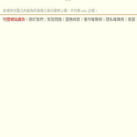
本城市刊登之內容為作者個人自行提供上傳，不代表 udn 立場。
刊登網站廣告
︱
關於我們
︱
常見問題
︱
服務條款
︱
著作權聲明
︱
隱私權聲明
︱
客服