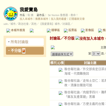
我愛寶島
市長：
琁 姨
副市長：
Sir Norton 魯賓遜，救命！
加入本城市
｜
推薦本城市
｜
加入我的最愛
｜
訂閱最新文章
udn
／
城市
／
政治社會
／
其他
／
【我愛寶島】城市
／討論區／
本城市首頁
討論區
精華區
投票區
影像館
推
討論區
／
不分版
‧
所有討論版
主
‧
不分版
第
頁
標示
心情
討論主題
聯合報社論／外交部肯定日菲
海域，代價難挽回
聯合報社論／走味土豆仁：若
故，清廉台獨皆可拋
聯合報社論／肉搜李四川，難
「蘇友友產業鏈」黑幕
聯合報社論／方便主義的台獨