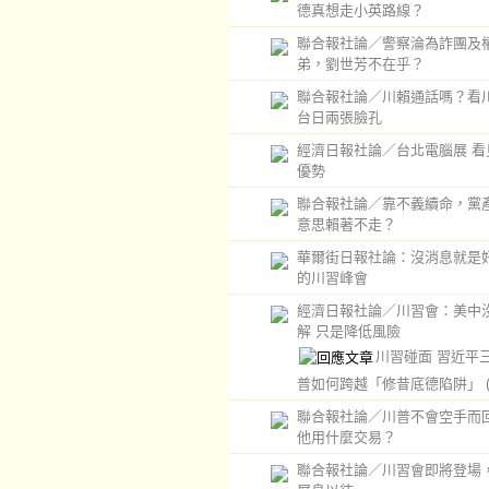
德真想走小英路線？
聯合報社論／警察淪為詐團及
弟，劉世芳不在乎？
聯合報社論／川賴通話嗎？看
台日兩張臉孔
經濟日報社論／台北電腦展 看
優勢
聯合報社論／靠不義續命，黨
意思賴著不走？
華爾街日報社論：沒消息就是
的川習峰會
經濟日報社論／川習會：美中
解 只是降低風險
川習碰面 習近平
普如何跨越「修昔底德陷阱」
聯合報社論／川普不會空手而
他用什麼交易？
聯合報社論／川習會即將登場