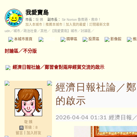
我愛寶島
市長：
琁 姨
副市長：
Sir Norton 魯賓遜，救命！
加入本城市
｜
推薦本城市
｜
加入我的最愛
｜
訂閱最新文章
udn
／
城市
／
政治社會
／
其他
／
【我愛寶島】城市
／討論區／
本城市首頁
討論區
精華區
投票區
影像館
推
討論區
／
不分版
經濟日報社論／鄭習會對兩岸經貿交流的啟示
經濟日報社論／鄭
的啟示
2026-04-04 01:31
經濟日報／
琁 姨
等級：8
留言
｜
加入好友