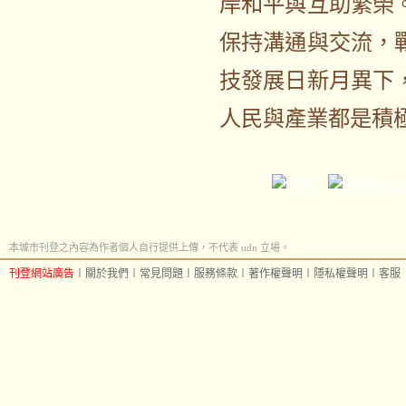
岸和平與互助繁榮
保持溝通與交流，
技發展日新月異下
人民與產業都是積
本城市刊登之內容為作者個人自行提供上傳，不代表 udn 立場。
刊登網站廣告
︱
關於我們
︱
常見問題
︱
服務條款
︱
著作權聲明
︱
隱私權聲明
︱
客服