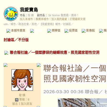
我愛寶島
市長：
琁 姨
副市長：
Sir Norton 魯賓遜，救命！
加入本城市
｜
推薦本城市
｜
加入我的最愛
｜
訂閱最新文章
udn
／
城市
／
政治社會
／
其他
／
【我愛寶島】城市
／討論區／
本城市首頁
討論區
精華區
投票區
影像館
推
討論區
／
不分版
聯合報社論／一個塑膠袋的蝴蝶效應，照見國家韌性空洞
聯合報社論／一個
照見國家韌性空洞
2026-03-30 00:36
聯合報／ 
琁 姨
等級：8
留言
｜
加入好友