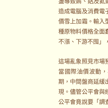
盪導致鎢、鋁及氦
造成電腦及消費電
價雪上加霜。輸入
種原物料價格全面
不漲、下游不囤」
這場亂象照見市場
當國際油價波動，
期，中間盤商延緩
現。儘管公平會與
公平會竟說要「調