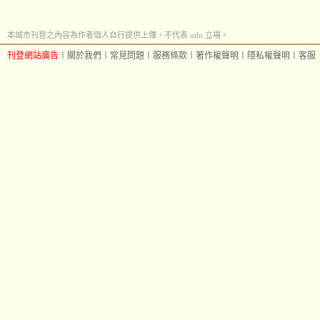
本城市刊登之內容為作者個人自行提供上傳，不代表 udn 立場。
刊登網站廣告
︱
關於我們
︱
常見問題
︱
服務條款
︱
著作權聲明
︱
隱私權聲明
︱
客服