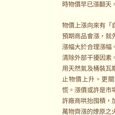
時物價早已漲翻天
物價上漲向來有「
預期商品會漲，就
漲幅大於合理漲幅
清除外部干擾因素
用天然氣及桶裝瓦
止物價上升。更關
慌。漲價或許是市
許廠商哄抬囤積，
萬物齊漲的燎原之