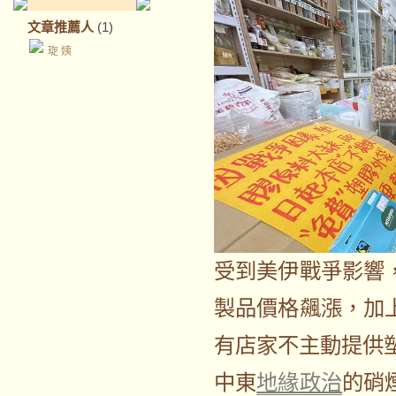
文章推薦人
(1)
琁 姨
受到美伊戰爭影響
製品價格飆漲，加
有店家不主動提供
中東
地緣政治
的硝