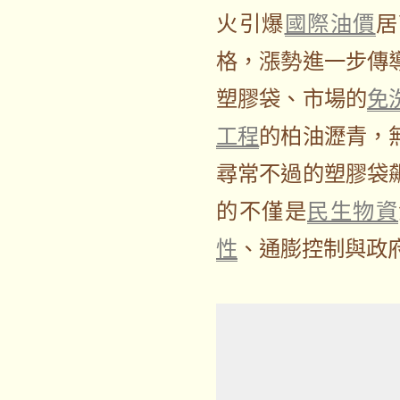
火引爆
國際油價
居
格，漲勢進一步傳
塑膠袋、市場的
免
工程
的柏油瀝青，
尋常不過的塑膠袋
的不僅是
民生物資
性
、通膨控制與政