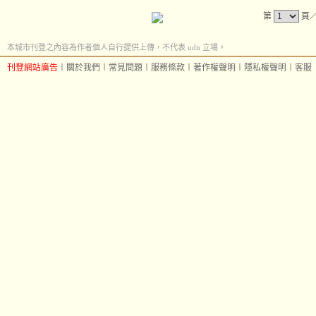
第
頁
本城市刊登之內容為作者個人自行提供上傳，不代表 udn 立場。
刊登網站廣告
︱
關於我們
︱
常見問題
︱
服務條款
︱
著作權聲明
︱
隱私權聲明
︱
客服