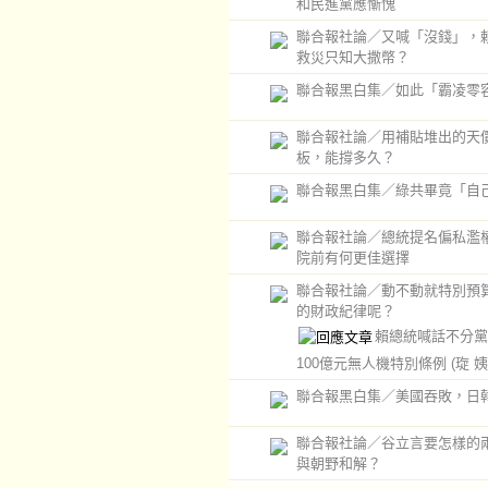
和民進黨應慚愧
聯合報社論／又喊「沒錢」，
救災只知大撒幣？
聯合報黑白集／如此「霸凌零
聯合報社論／用補貼堆出的天
板，能撐多久？
聯合報黑白集／綠共畢竟「自
聯合報社論／總統提名偏私濫
院前有何更佳選擇
聯合報社論／動不動就特別預
的財政紀律呢？
賴總統喊話不分黨
100億元無人機特別條例
(琁 姨
聯合報黑白集／美國吞敗，日
聯合報社論／谷立言要怎樣的
與朝野和解？