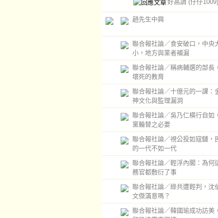
好高調
(仔仔1009
趙先生中興
聯合報社論／食安破口，中央
小，地方與業者補漏
聯合報社論／稱病輔選的部長
壞死的教育
聯合報社論／十億元的一課：
神文化與監理漏洞
聯合報社論／吳乃仁橫行自如
黨輪替之必要
聯合報社論／視公投如寇讎，
的一代不如一代
聯合報社論／輕浮內閣：為何
務官都敷衍了事
聯合報社論／綠共遭輕判，沈
文傑滿意嗎？
聯合報社論／韓國瑜成功訪美