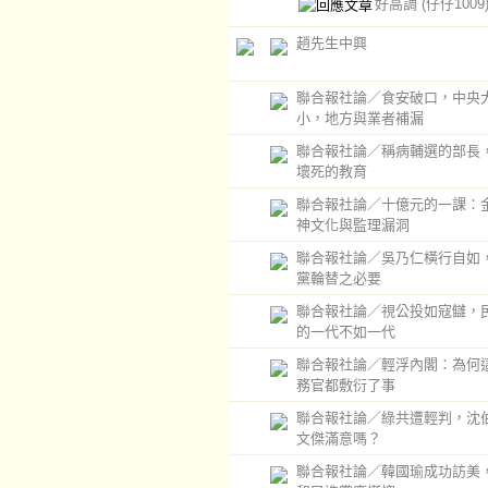
好高調
(仔仔1009
趙先生中興
聯合報社論／食安破口，中央
小，地方與業者補漏
聯合報社論／稱病輔選的部長
壞死的教育
聯合報社論／十億元的一課：
神文化與監理漏洞
聯合報社論／吳乃仁橫行自如
黨輪替之必要
聯合報社論／視公投如寇讎，
的一代不如一代
聯合報社論／輕浮內閣：為何
務官都敷衍了事
聯合報社論／綠共遭輕判，沈
文傑滿意嗎？
聯合報社論／韓國瑜成功訪美