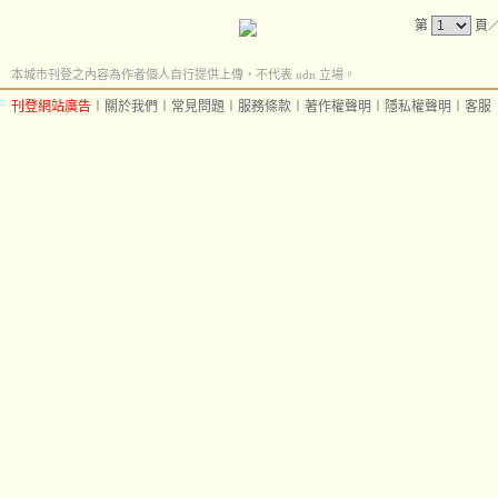
第
頁
本城市刊登之內容為作者個人自行提供上傳，不代表 udn 立場。
刊登網站廣告
︱
關於我們
︱
常見問題
︱
服務條款
︱
著作權聲明
︱
隱私權聲明
︱
客服