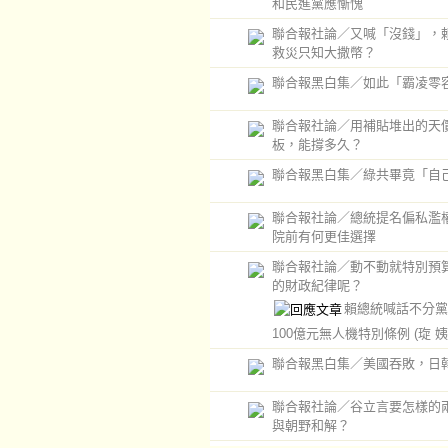
和民進黨應慚愧
聯合報社論／又喊「沒錢」，
救災只知大撒幣？
聯合報黑白集／如此「霸凌零
聯合報社論／用補貼堆出的天
板，能撐多久？
聯合報黑白集／綠共畢竟「自
聯合報社論／總統提名偏私濫
院前有何更佳選擇
聯合報社論／動不動就特別預
的財政紀律呢？
賴總統喊話不分黨
100億元無人機特別條例
(琁 姨
聯合報黑白集／美國吞敗，日
聯合報社論／谷立言要怎樣的
與朝野和解？