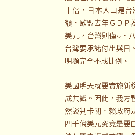
十倍，日本人口是台
額，歐盟去年ＧＤＰ
美元，台灣則僅○・
台灣要承諾付出與日
明顯完全不成比例。
美國明天就要實施新
成共識。因此，我方
然談判卡關，賴政府
四千億美元究竟是要