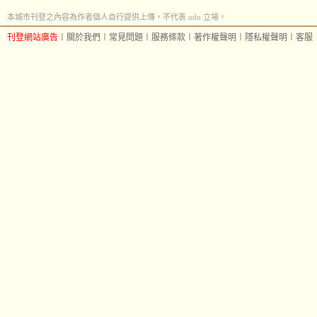
本城市刊登之內容為作者個人自行提供上傳，不代表 udn 立場。
刊登網站廣告
︱
關於我們
︱
常見問題
︱
服務條款
︱
著作權聲明
︱
隱私權聲明
︱
客服