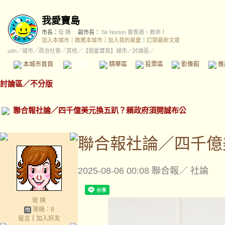
我愛寶島
市長：
琁 姨
副市長：
Sir Norton 魯賓遜，救命！
加入本城市
｜
推薦本城市
｜
加入我的最愛
｜
訂閱最新文章
udn
／
城市
／
政治社會
／
其他
／
【我愛寶島】城市
／討論區／
本城市首頁
討論區
精華區
投票區
影像館
推
討論區
／
不分版
聯合報社論／四千億美元換五趴？賴政府須開誠布公
聯合報社論／四千億
2025-08-06 00:08
聯合報／ 社論
琁 姨
等級：8
留言
｜
加入好友