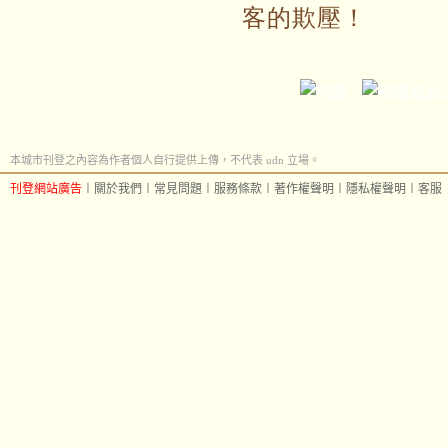
客的欺壓！
本城市刊登之內容為作者個人自行提供上傳，不代表 udn 立場。
刊登網站廣告
︱
關於我們
︱
常見問題
︱
服務條款
︱
著作權聲明
︱
隱私權聲明
︱
客服