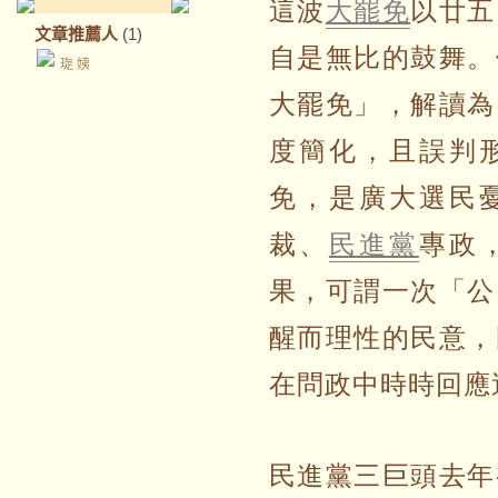
這波
大罷免
以廿五
文章推薦人
(1)
自是無比的鼓舞。
琁 姨
大罷免」，解讀為
度簡化，且誤判
免，是廣大選民
裁、
民進黨
專政
果，可謂一次「公
醒而理性的民意，
在問政中時時回應
民進黨三巨頭去年