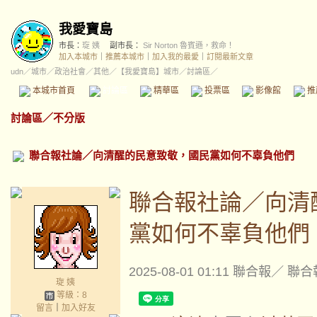
我愛寶島
市長：
琁 姨
副市長：
Sir Norton 魯賓遜，救命！
加入本城市
｜
推薦本城市
｜
加入我的最愛
｜
訂閱最新文章
udn
／
城市
／
政治社會
／
其他
／
【我愛寶島】城市
／討論區／
本城市首頁
討論區
精華區
投票區
影像館
推
討論區
／
不分版
聯合報社論／向清醒的民意致敬，國民黨如何不辜負他們
聯合報社論／向清
黨如何不辜負他們
2025-08-01 01:11
聯合報／ 聯合
琁 姨
等級：8
留言
｜
加入好友