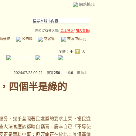
網路城邦
你還沒有登入喔(
馬上登入
/
加入會員
)
薦連結
公告區
訪客簿
市政中心
(0)
字體：
小
中
大
2024/07/23 00:21 瀏覽
256
｜回應
0
｜
推薦
1
，四個半是綠的
處分，幾乎全照著民進黨的要求上菜。當民進
些大法官應該都暗自竊喜，慶幸自己「不辱使
反正是意料中事；但要命正在於此：某個黨偷