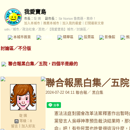
我愛寶島
市長：
琁 姨
副市長：
Sir Norton 魯賓遜，救命！
加入本城市
｜
推薦本城市
｜
加入我的最愛
｜
訂閱最新文章
udn
／
城市
／
政治社會
／
其他
／
【我愛寶島】城市
／討論區／
本城市首頁
討論區
精華區
投票區
影像館
推
討論區
／
不分版
聯合報黑白集／五院，四個半是綠的
聯合報黑白集／五院
2024-07-22 04:11
聯合報／ 黑白集
憲法法庭對國會改革法案釋憲作出暫時
琁 姨
黨發言人吳崢神準預告裁決結果時，那
等級：8
留言
｜
加入好友
命」吧！有些民眾也許覺得這沒什麼，