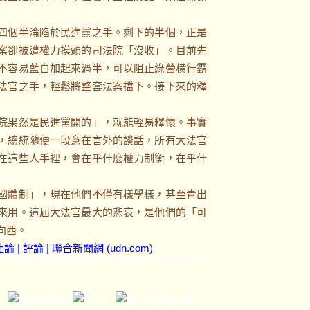
四個半淪陷於民進黨之手。剩下的半個，正是
案卻被遭權力摸頭的司法院「沒收」。目前先
不容易藍白加起來過半，可以阻止綠營橫行霸
法官之手，輕鬆將整套法案擋下。接下來的釋
院果然是民進黨開的」，就能輕易釋懷。事實
，總統隨便一段意在言外的談話，所有大法官
在這些人手裡，會在乎什麼權力制衡，在乎什
國體制」，現在他們不僅有樣學樣，甚至青出
來用。這屆大法官最大的悲哀，是他們的「可
向西。
 評論 | 聯合新聞網 (udn.com)