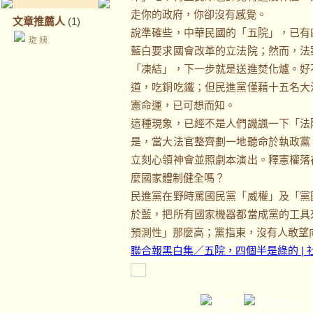
走你的政府，你卻沒有感覺。
文章推薦人
(1)
說準確些，中華民國的「五院」，已有
琁 姨
藍白要求國會改革的立法院；然而，法
「凍結」，下一步就是送進焚化爐。好
道，吃銅吃鐵；但民進黨僅藉十五名大
憲命運，已可想而知。
這種現象，已經不是人們譏諷一下「法
是，當大法官整齊劃一地聽命於執政黨
立刻心領神會並照劇本演出。釋憲權落
麼國家體制健全嗎？
民進黨在野時罵國民黨「威權」及「黨
於藍，把所有國家機器都當成黨的工具
預測性」那麼高；黨指東，沒有人敢望
聯合報黑白集／五院，四個半是綠的 | 社論 |