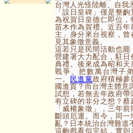
台灣人光怪陸離、自我
「設日皇碑」僅是整齣
為祝賀日皇德仁即位，
苗木作為賀禮。近百年
主」身分來台視察，曾
見其象徵意義。
這若只是民間活動也罷
營建署大力配合，駐日
典禮。後來成為昭和天
戰爭、把數萬台灣子
一。
民進黨
政府積極參
國進貢？而台灣主體意
試想，若無去年政府帶
有立碑的非分之想？蔡
「威權象徵」，三年前
斷頭厄運。而今，同一
亂？日本統治台灣難道
這齣戲看似完結，實則