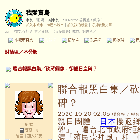
我愛寶島
市長：
琁 姨
副市長：
Sir Norton 魯賓遜，救命！
加入本城市
｜
推薦本城市
｜
加入我的最愛
｜
訂閱最新文章
udn
／
城市
／
政治社會
／
其他
／
【我愛寶島】城市
／討論區／
本城市首頁
討論區
精華區
投票區
影像館
推
討論區
／
不分版
聯合報黑白集／砍蔣銅像，卻設日皇碑？
聯合報黑白集／
碑？
2020-10-20 02:05
聯合報 / 聯
親日團體「
日本
櫻返
琁 姨
碑」，遭台北市政府拒
等級：8
濃「殖民崇拜風」和「
留言
｜
加入好友