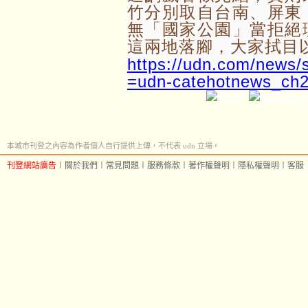
竹分別取自台南、屏東
無「國家公園」當拒絕
這兩地落腳，大家拭目
https://udn.com/news/
=udn-catehotnews_ch
本城市刊登之內容為作者個人自行提供上傳，不代表 udn 立場。
刊登網站廣告
︱
關於我們
︱
常見問題
︱
服務條款
︱
著作權聲明
︱
隱私權聲明
︱
客服