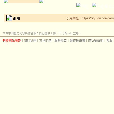
l
引用網址：https://city.udn.com/for
q
m
m
本城市刊登之內容為作者個人自行提供上傳，不代表 udn 立場。
a
刊登網站廣告
︱
關於我們
︱
常見問題
︱
服務條款
︱
著作權聲明
︱
隱私權聲明
︱
客服
v
r
l
y
q
i
t
u
t
b
h
l
s