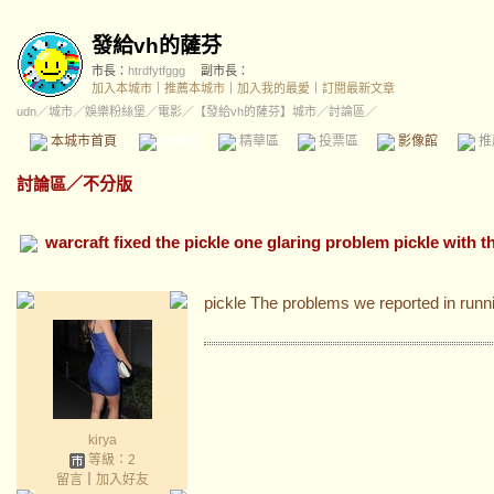
發給vh的薩芬
市長：
htrdfytfggg
副市長：
加入本城市
｜
推薦本城市
｜
加入我的最愛
｜
訂閱最新文章
udn
／
城市
／
娛樂粉絲堡
／
電影
／
【發給vh的薩芬】城市
／討論區／
本城市首頁
討論區
精華區
投票區
影像館
推
討論區
／
不分版
warcraft fixed the pickle one glaring problem pickle with 
pickle The problems we reported in runn
kirya
等級：2
留言
｜
加入好友