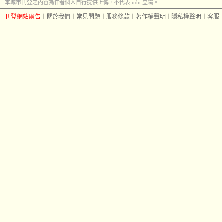
本城市刊登之內容為作者個人自行提供上傳，不代表 udn 立場。
刊登網站廣告
︱
關於我們
︱
常見問題
︱
服務條款
︱
著作權聲明
︱
隱私權聲明
︱
客服