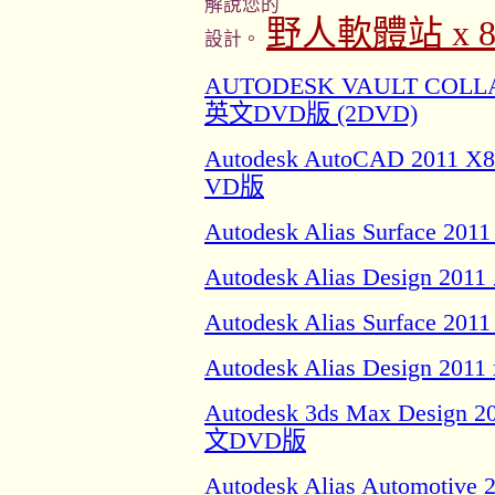
解說您的
野人軟體站 x 8 8 
設計。
AUTODESK VAULT COL
英文DVD版 (2DVD)
Autodesk AutoCAD 20
VD版
Autodesk Alias Surface
Autodesk Alias Desig
Autodesk Alias Surface
Autodesk Alias Desig
Autodesk 3ds Max Des
文DVD版
Autodesk Alias Automot