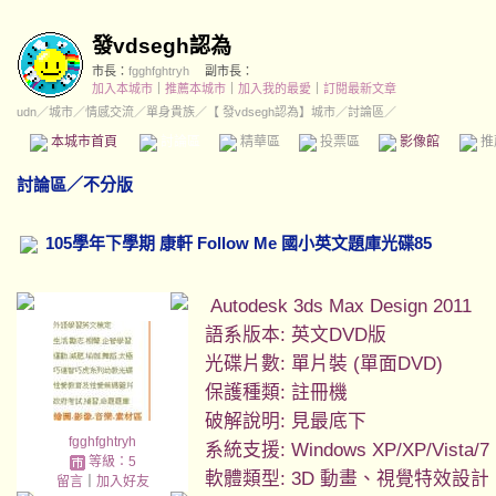
發vdsegh認為
市長：
fgghfghtryh
副市長：
加入本城市
｜
推薦本城市
｜
加入我的最愛
｜
訂閱最新文章
udn
／
城市
／
情感交流
／
單身貴族
／
【 發vdsegh認為】城市
／討論區／
本城市首頁
討論區
精華區
投票區
影像館
推
討論區
／
不分版
105學年下學期 康軒 Follow Me 國小英文題庫光碟85
Autodesk 3ds Max Design 2011
語系版本: 英文DVD版
光碟片數: 單片裝 (單面DVD)
保護種類: 註冊機
破解說明: 見最底下
fgghfghtryh
系統支援: Windows XP/XP/Vista/7
等級：5
軟體類型: 3D 動畫、視覺特效設計
留言
｜
加入好友