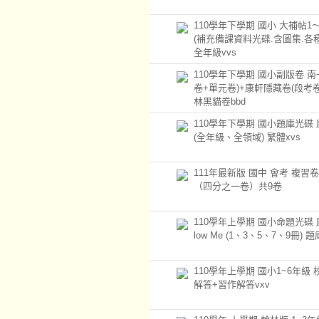
110學年下學期 國小 大補帖1
(補充備課資料光碟.含圖集.各
全年級vvs
110學年下學期 國小副版卷 
卷+單元卷)+康軒隱藏卷(段考卷
林黑貓卷bbd
110學年下學期 國小題庫光碟 
(全年級、全領域) 繁體xvs
111年最新版 國中 會考 複習
（四分之一卷）共9卷
110學年上學期 國小命題光碟 
low Me (1、3、5、7、9冊) 題
110學年上學期 國小1~6年級
解答+習作解答vxv