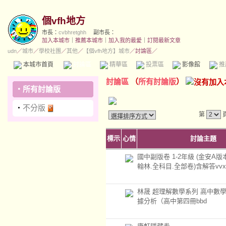
個vfh地方
市長：
cvbhretghh
副市長：
加入本城市
｜
推薦本城市
｜
加入我的最愛
｜
訂閱最新文章
udn
／
城市
／
學校社團
／
其他
／
【個vfh地方】城市
／討論區／
本城市首頁
討論區
精華區
投票區
影像館
推
討論區
（
所有討論版
）
‧
所有討論版
‧
不分版
第
標示
心情
討論主題
國中副版卷 1-2年級 (金安A版
翰林.全科目.全部卷)含解答vvx
林晟 超理解數學系列 高中數
據分析（高中第四冊bbd