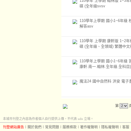
110學年 上學期 翰林版 1~3
碟 (全年級svsv
110學年上學期 國小1~6年級
解答asv
110學年 上學期 康軒版 1~2
碟 (全年級、全領域) 繁體中文版
110學年上學期 國小1~6年級
康軒.南一.翰林.全年級.全科目)
魔法24 國中自然科 洪安 電子
第
本城市刊登之內容為作者個人自行提供上傳，不代表 udn 立場。
刊登網站廣告
︱
關於我們
︱
常見問題
︱
服務條款
︱
著作權聲明
︱
隱私權聲明
︱
客服