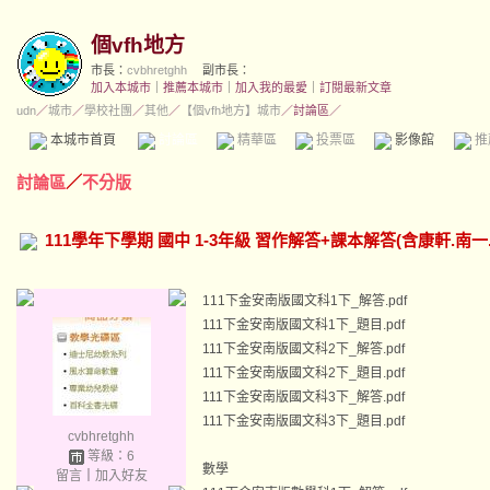
個vfh地方
市長：
cvbhretghh
副市長：
加入本城市
｜
推薦本城市
｜
加入我的最愛
｜
訂閱最新文章
udn
／
城市
／
學校社團
／
其他
／
【個vfh地方】城市
／討論區／
本城市首頁
討論區
精華區
投票區
影像館
推
討論區
／
不分版
111學年下學期 國中 1-3年級 習作解答+課本解答(含康軒.南一
111下金安南版國文科1下_解答.pdf
111下金安南版國文科1下_題目.pdf
111下金安南版國文科2下_解答.pdf
111下金安南版國文科2下_題目.pdf
111下金安南版國文科3下_解答.pdf
111下金安南版國文科3下_題目.pdf
cvbhretghh
等級：6
數學
留言
｜
加入好友