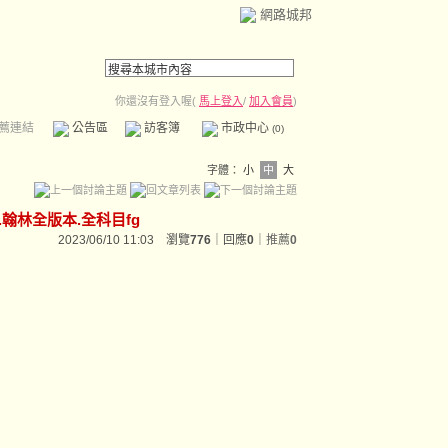
網路城邦
你還沒有登入喔(
馬上登入
/
加入會員
)
薦連結
公告區
訪客簿
市政中心
(0)
字體：
小
中
大
.翰林全版本.全科目fg
2023/06/10 11:03 瀏覽
776
｜回應
0
｜
推薦
0