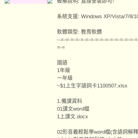
破解說明: 直接安裝即可!
系統支援: Windows XP/Vista/7/8/1
軟體類型: 教育軟體
--=-=-=-=-=-=-=-=-=-=-=-=-=-=-=-=
=-=
國語
1年級
一年級
~$1上生字語詞卡1100507.xlsx
1.備課資料
01課文word檔
1上課文.docx
02形音義輕鬆學word檔(含語詞解釋