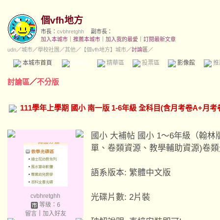
個vfh地方
市長：
cvbhretghh
副市長：
加入本城市
｜
推薦本城市
｜
加入我的最愛
｜
訂閱最新文章
udn
／
城市
／
學校社團
／
其他
／
【個vfh地方】城市
／討論區／
本城市首頁
討論區
精華區
投票區
影像館
推
討論區
／
不分版
111學年上學期 國小 南一版 1-6年級 全科目(含月考卷A+月
國小 大補帖 國小 1～6年級（翰
單、卷類資源、教學輔助資源)卷
語系版本: 繁體中文版
cvbhretghh
光碟片數: 2片裝
等級：6
留言
｜
加入好友