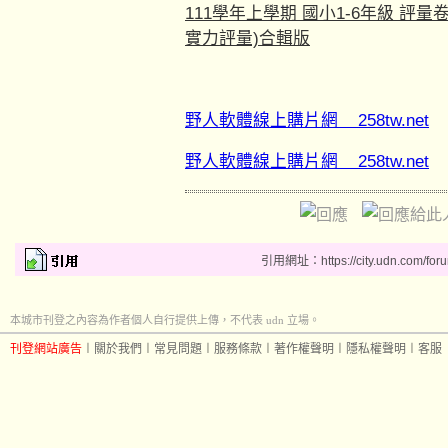
111學年上學期 國小1-6年級 評
實力評量)合輯版
野人軟體線上購片網 258tw.net
野人軟體線上購片網 258tw.net
引用網址：https://city.udn.com/for
本城市刊登之內容為作者個人自行提供上傳，不代表 udn 立場。
刊登網站廣告
︱
關於我們
︱
常見問題
︱
服務條款
︱
著作權聲明
︱
隱私權聲明
︱
客服