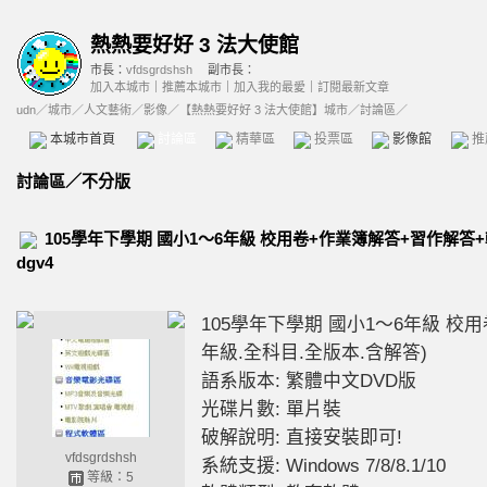
熱熱要好好 3 法大使館
市長：
vfdsgrdshsh
副市長：
加入本城市
｜
推薦本城市
｜
加入我的最愛
｜
訂閱最新文章
udn
／
城市
／
人文藝術
／
影像
／
【熱熱要好好 3 法大使館】城市
／討論區／
本城市首頁
討論區
精華區
投票區
影像館
推
討論區
／
不分版
105學年下學期 國小1～6年級 校用卷+作業簿解答+習作解答+
dgv4
105學年下學期 國小1～6年級 校
年級.全科目.全版本.含解答)
語系版本: 繁體中文DVD版
光碟片數: 單片裝
破解說明: 直接安裝即可!
vfdsgrdshsh
系統支援: Windows 7/8/8.1/10
等級：5