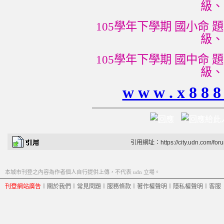
級、
105學年下學期 國小命 題 
級、
105學年下學期 國中命 題 
級、
w w w . x 8 8
引用網址：https://city.udn.com/for
本城市刊登之內容為作者個人自行提供上傳，不代表 udn 立場。
刊登網站廣告
︱
關於我們
︱
常見問題
︱
服務條款
︱
著作權聲明
︱
隱私權聲明
︱
客服