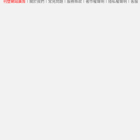
刊登網站廣告
︱
關於我們
︱
常見問題
︱
服務條款
︱
著作權聲明
︱
隱私權聲明
︱
客服