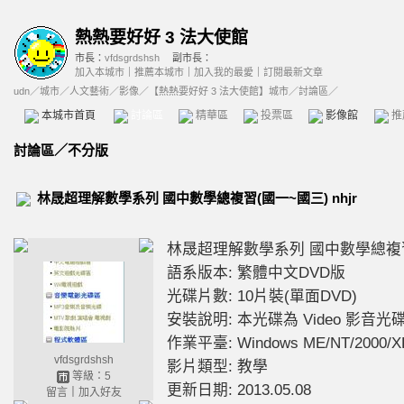
熱熱要好好 3 法大使館
市長：
vfdsgrdshsh
副市長：
加入本城市
｜
推薦本城市
｜
加入我的最愛
｜
訂閱最新文章
udn
／
城市
／
人文藝術
／
影像
／
【熱熱要好好 3 法大使館】城市
／討論區／
本城市首頁
討論區
精華區
投票區
影像館
推
討論區
／
不分版
林晟超理解數學系列 國中數學總複習(國一~國三) nhjr
林晟超理解數學系列 國中數學總複
語系版本: 繁體中文DVD版
光碟片數: 10片裝(單面DVD)
安裝說明: 本光碟為 Video 影音光
作業平臺: Windows ME/NT/2000/X
vfdsgrdshsh
影片類型: 教學
等級：5
更新日期: 2013.05.08
留言
｜
加入好友