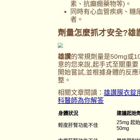
素、抗癲癇藥物等)。
同時有心血管疾病、糖
者。
劑量怎麼抓才安全?
雄
雄讚
的常規劑量是50mg或1
意的您來說,起手式至關重要
開始嘗試,並根據身體的反應
整。
相關文章閱讀：
雄讚膜衣錠
科醫師為你解答
身體狀況
建議起始
25mg 起
輕度肝腎功能不佳
50mg