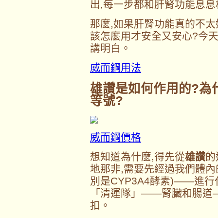
出,每一步都和肝腎功能息息
那麼,如果肝腎功能真的不太
該怎麼用才安全又安心?今
講明白。
威而鋼用法
雄讚
是如何作用的?為
等號?
威而鋼價格
想知道為什麼,得先從
雄讚
的
地那非,需要先經過我們體內
別是CYP3A4酵素)——進
「清運隊」——腎臟和腸道
扣。