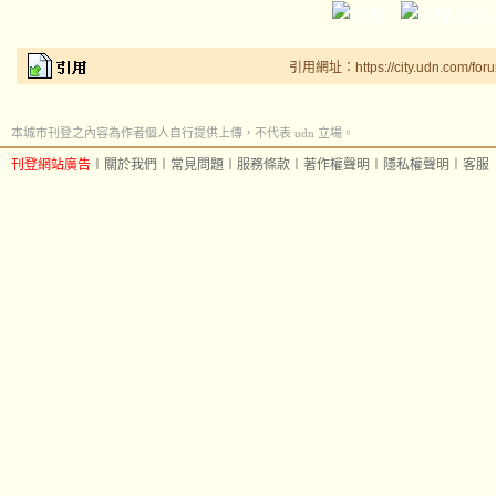
引用網址：https://city.udn.com/for
本城市刊登之內容為作者個人自行提供上傳，不代表 udn 立場。
刊登網站廣告
︱
關於我們
︱
常見問題
︱
服務條款
︱
著作權聲明
︱
隱私權聲明
︱
客服