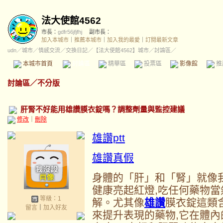
法大使館4562
市長：
gdfr56jfjfhj
副市長：
加入本城市
｜
推薦本城市
｜
加入我的最愛
｜
訂閱最新文章
udn
／
城市
／
情感交流
／
交換日記
／
【法大使館4562】城市
／討論區／
本城市首頁
討論區
精華區
投票區
影像館
推
討論區
／
不分版
肝腎不好能用雄讚膜衣錠嗎？調整劑量與監控建議
修改
｜
刪除
雄讚ptt
雄讚真假
身體的「肝」和「腎」就像
健康亮起紅燈,吃任何藥物當
等級：1
解。尤其像
雄讚
膜衣錠這類含有
留言
｜
加入好友
來提升表現的藥物,它在體內