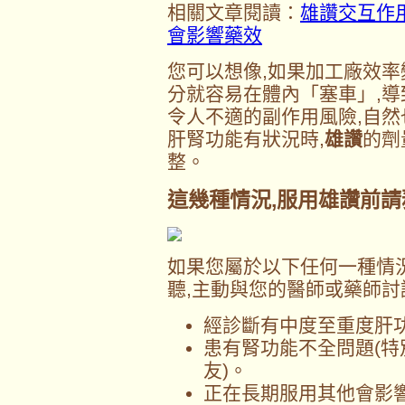
相關文章閱讀：
雄讚交互作用
會影響藥效
您可以想像,如果加工廠效率
分就容易在體內「塞車」,導
令人不適的副作用風險,自
肝腎功能有狀況時,
雄讚
的劑
整。
這幾種情況,服用
雄讚
前請
如果您屬於以下任何一種情況
聽,主動與您的醫師或藥師討
經診斷有中度至重度肝功
患有腎功能不全問題(
友)。
正在長期服用其他會影響