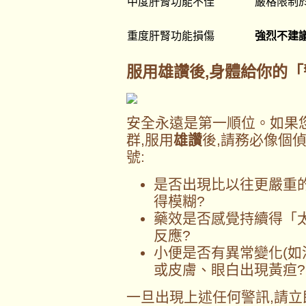
中度肝腎功能不佳
嚴格限制於 
重度肝腎功能損傷
強烈不建
服用
雄讚
後,身體給你的
安全永遠是第一順位。如果
群,服用
雄讚
後,請務必像個
號:
是否出現比以往更嚴重
得模糊?
藥效是否感覺持續得「
反應?
小便是否有異常變化(如
或皮膚、眼白出現黃疸?
一旦出現上述任何警訊,請立