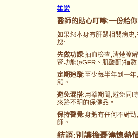
雄讚
醫師的貼心叮嚀:一份給你
如果您本身有肝腎相關病史,
您:
先做功課
:抽血檢查,清楚瞭解
腎功能(eGFR、肌酸酐)指數
定期追蹤
:至少每半年到一年
態。
避免混搭
:用藥期間,避免同
來路不明的保健品。
保持警覺
:身體有任何不對勁
師。
結語:別讓擔憂澆熄熱