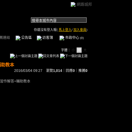
網路城邦
你還沒有登入喔(
馬上登入
/
加入會員
)
薦連結
公告區
訪客簿
市政中心
(0)
字體：
小
中
大
+輔助教本
2016/03/04 09:27 瀏覽
1,014
｜回應
0
｜
推薦
0
答+習作解答+輔助教本