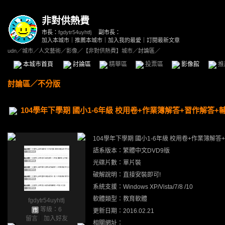
非對供熱費
市長：
fgdytr54uyhtfj
副市長：
加入本城市
｜
推薦本城市
｜
加入我的最愛
｜
訂閱最新文章
udn
／
城市
／
人文藝術
／
影像
／
【非對供熱費】城市
／討論區／
本城市首頁
討論區
精華區
投票區
影像館
推
討論區
／
不分版
104學年下學期 國小1-6年級 校用卷+作業簿解答+習作解答
104學年下學期 國小1-6年級 校用卷+作業簿解
語系版本：繁體中文DVD9版
光碟片數：單片裝
破解說明：直接安裝即可!
系統支援：Windows XP/Vista/7/8 /10
軟體類型：教育軟體
fgdytr54uyhtfj
等級：6
更新日期：2016.02.21
留言
｜
加入好友
相關網址：