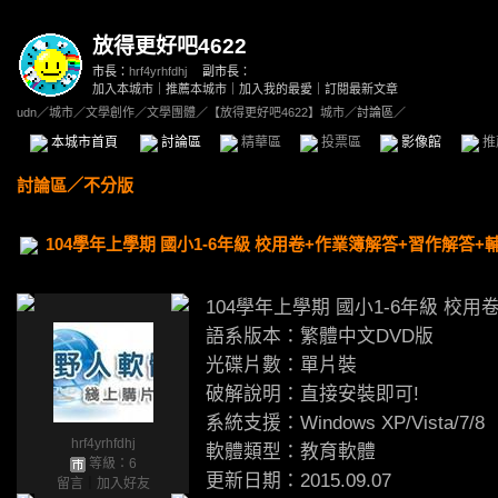
放得更好吧4622
市長：
hrf4yrhfdhj
副市長：
加入本城市
｜
推薦本城市
｜
加入我的最愛
｜
訂閱最新文章
udn
／
城市
／
文學創作
／
文學團體
／
【放得更好吧4622】城市
／討論區／
本城市首頁
討論區
精華區
投票區
影像館
推
討論區
／
不分版
104學年上學期 國小1-6年級 校用卷+作業簿解答+習作解答+
104學年上學期 國小1-6年級 校
語系版本：繁體中文DVD版
光碟片數：單片裝
破解說明：直接安裝即可!
系統支援：Windows XP/Vista/7/8
hrf4yrhfdhj
軟體類型：教育軟體
等級：6
更新日期：2015.09.07
留言
｜
加入好友