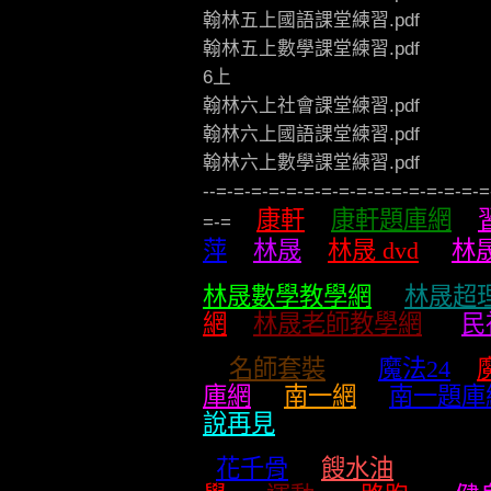
翰林五上國語課堂練習.pdf
翰林五上數學課堂練習.pdf
6上
翰林六上社會課堂練習.pdf
翰林六上國語課堂練習.pdf
翰林六上數學課堂練習.pdf
--=-=-=-=-=-=-=-=-=-=-=-=-=-=-=-=
康軒
康軒題庫網
=-=
萍
林晟
林晟 dvd
林
林晟數學教學網
林晟超
網
林晟老師教學網
民
名師套裝
魔法24
庫網
南一網
南一題庫
說再見
花千骨
餿水油
服貿