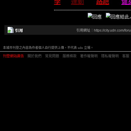
學
運動
路跑
健
引用網址：https://city.udn.com/for
本城市刊登之內容為作者個人自行提供上傳，不代表 udn 立場。
刊登網站廣告
︱
關於我們
︱
常見問題
︱
服務條款
︱
著作權聲明
︱
隱私權聲明
︱
客服