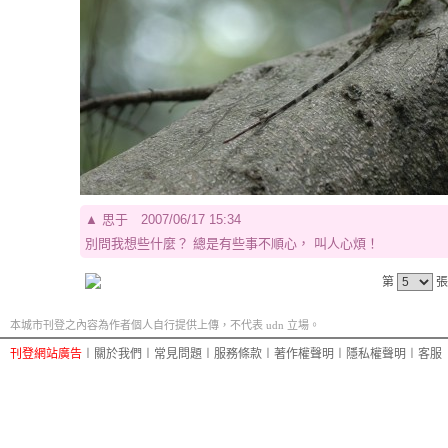
▲
思于
2007/06/17 15:34
別問我想些什麼？ 總是有些事不順心， 叫人心煩！
第
張
本城市刊登之內容為作者個人自行提供上傳，不代表 udn 立場。
刊登網站廣告
︱
關於我們
︱
常見問題
︱
服務條款
︱
著作權聲明
︱
隱私權聲明
︱
客服