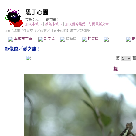
思于心園
市長：
思于
副市長：
加入本城市
｜
推薦本城市
｜
加入我的最愛
｜
訂閱最新文章
udn
／
城市
／
情感交流
／
心靈
／
【思于心園】城市
／影像館／
本城市首頁
討論區
精華區
投票區
影像館
推
影像館
／
愛之旅！
第
張
想