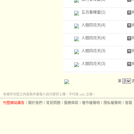
五月春暉愛(1)
人間四月天(4)
人間四月天(4)
人間四月天(3)
人間四月天(3)
第
本城市刊登之內容為作者個人自行提供上傳，不代表 udn 立場。
刊登網站廣告
︱
關於我們
︱
常見問題
︱
服務條款
︱
著作權聲明
︱
隱私權聲明
︱
客服