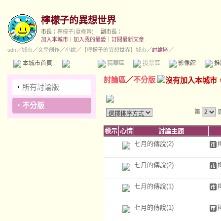
檸檬子的異想世界
市長：
檸檬子(夏綠蒂)
副市長：
加入本城市
｜
加入我的最愛
｜
訂閱最新文章
udn
／
城市
／
文學創作
／
小說
／
【檸檬子的異想世界】城市
／討論區／
本城市首頁
討論區
精華區
投票區
影像館
推
討論區
／
不分版
‧
所有討論版
‧
不分版
第
標示
心情
討論主題
七月的傳說(2)
七月的傳說(2)
七月的傳說(1)
七月的傳說(1)