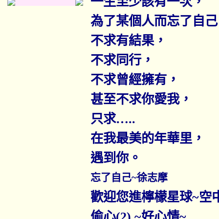
一生至少該有一次，
為了某個人而忘了自己
不求有結果，
不求同行，
不求曾經擁有，
甚至不求你愛我，
只求
…..
在我最美的年華里，
遇到你。
忘了自己
~
徐志摩
歡迎您進檸檬星球
~
空
偷心
(2)
~
好心情
~