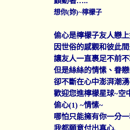
顫動著
…..
想你
(
妳
)~
檸檬子
偷心是檸檬子友人戀上
因世俗的感觀和彼此間
讓友人一直裹足不前不
但是絲絲的情愫、眷戀
卻不斷在心中澎湃潮湧
歡迎您進檸檬星球
~
空
偷心
(1) ~
情愫
~
哪怕只能擁有你一分一
我都願意付出真心
,