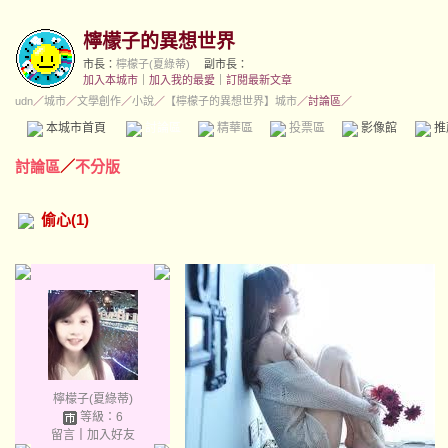
檸檬子的異想世界
市長：
檸檬子(夏綠蒂)
副市長：
加入本城市
｜
加入我的最愛
｜
訂閱最新文章
udn
／
城市
／
文學創作
／
小說
／
【檸檬子的異想世界】城市
／討論區／
本城市首頁
討論區
精華區
投票區
影像館
推
討論區
／
不分版
偷心(1)
檸檬子(夏綠蒂)
等級：6
留言
｜
加入好友