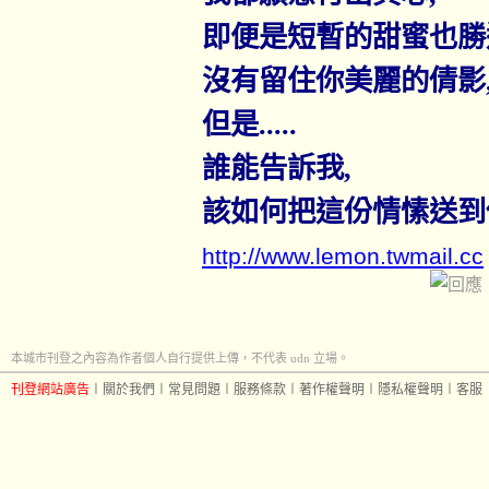
即便是短暫的甜蜜也勝
沒有留住你美麗的倩影
但是
.....
誰能告訴我
,
該如何把這份情愫送到
http://www.lemon.twmail.cc
本城市刊登之內容為作者個人自行提供上傳，不代表 udn 立場。
刊登網站廣告
︱
關於我們
︱
常見問題
︱
服務條款
︱
著作權聲明
︱
隱私權聲明
︱
客服