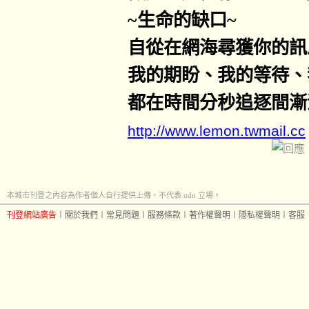
~
生命的缺口
~
自從在網海尋獲你的訊
我的期盼、我的等待、
都在時間分秒追逐間漸
http://www.lemon.twmail.cc
本城市刊登之內容為作者個人自行提供上傳，不代表 udn 立場。
刊登網站廣告
︱
關於我們
︱
常見問題
︱
服務條款
︱
著作權聲明
︱
隱私權聲明
︱
客服