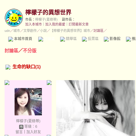
檸檬子的異想世界
市長：
檸檬子(夏綠蒂)
副市長：
加入本城市
｜
加入我的最愛
｜
訂閱最新文章
udn
／
城市
／
文學創作
／
小說
／
【檸檬子的異想世界】城市
／討論區／
本城市首頁
討論區
精華區
投票區
影像館
推
討論區
／
不分版
生命的缺口(1)
檸檬子(夏綠蒂)
等級：6
留言
｜
加入好友