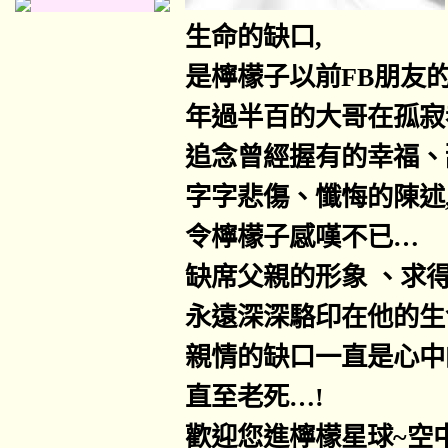
生命的缺口
,
是檸檬子以前
FB
朋友
年過半百的大哥在孤寂
追念曾經握有的幸福、
字字悲傷、懺悔的陳述
令檸檬子感嘆不已
…
缺席父親的形象 、求
永遠深深駱印在他的生
親情的缺口一直是心中
直至老死
…!
歡迎您進檸檬星球
~
空