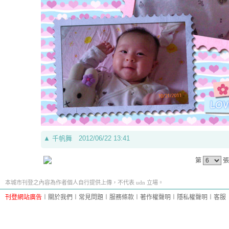
▲
千帆舞
2012/06/22 13:41
第
張
本城市刊登之內容為作者個人自行提供上傳，不代表 udn 立場。
刊登網站廣告
︱
關於我們
︱
常見問題
︱
服務條款
︱
著作權聲明
︱
隱私權聲明
︱
客服