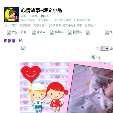
心情故事~詩文小品
市長：
千帆舞
副市長：
加入本城市
｜
推薦本城市
｜
加入我的最愛
｜
訂閱最新文章
udn
／
城市
／
文學創作
／
文學團體
／
【心情故事~詩文小品】城市
／影像館／
本城市首頁
討論區
精華區
投票區
影像館
推
影像館
／
彤
第
張
彤 - 5