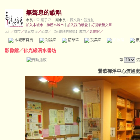
無聲息的歌唱
市長：
♡ 綾子♡
副市長：
陳文錫～就是忙
加入本城市
｜
推薦本城市
｜
加入我的最愛
｜
訂閱最新文章
udn
／
城市
／
情感交流
／
心靈
／
【無聲息的歌唱】城市
／影像館／
本城市首頁
討論區
精華區
投票區
影像館
推
影像館
／
佛光緣滴水書坊
第
張
鶯歌禪淨中心流通處