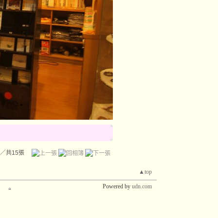
／共15張
▲top
Powered by
udn.com