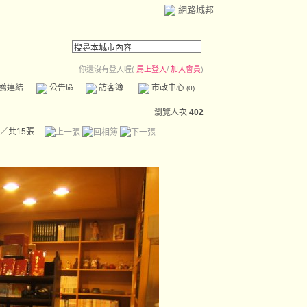
網路城邦
你還沒有登入喔(
馬上登入
/
加入會員
)
薦連結
公告區
訪客簿
市政中心
(0)
瀏覽人次
402
／共15張