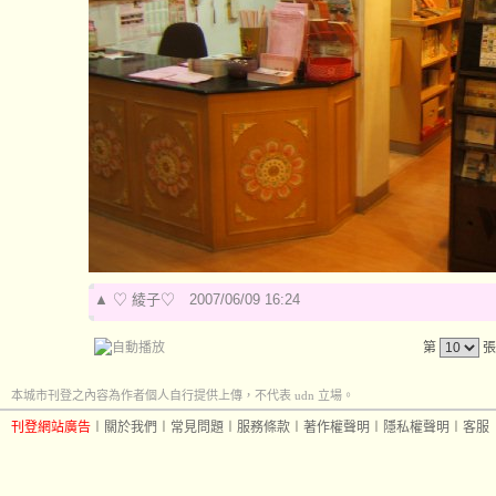
▲
♡ 綾子♡
2007/06/09 16:24
第
張
本城市刊登之內容為作者個人自行提供上傳，不代表 udn 立場。
刊登網站廣告
︱
關於我們
︱
常見問題
︱
服務條款
︱
著作權聲明
︱
隱私權聲明
︱
客服