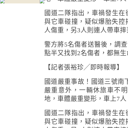
國道二隊指出，車禍發生在
與它車碰撞，疑似爆胎失控
人傷重，另3人則連人帶車摔
警方將5名傷者送醫後，調查
點半又找到2名傷者，都無
【記者張裕珍╱即時報導】
國道嚴重事故！國道三號南下
嚴重意外，一輛休旅車不明
地，車體嚴重變形，車上7人
國道二隊指出，車禍發生在
與它車碰撞，疑似爆胎失控