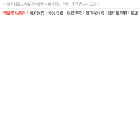
本城市刊登之內容為作者個人自行提供上傳，不代表 udn 立場。
刊登網站廣告
︱
關於我們
︱
常見問題
︱
服務條款
︱
著作權聲明
︱
隱私權聲明
︱
客服