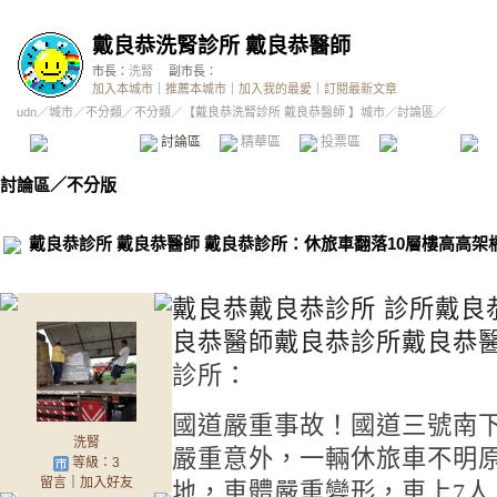
戴良恭洗腎診所 戴良恭醫師
市長：
洗腎
副市長：
加入本城市
｜
推薦本城市
｜
加入我的最愛
｜
訂閱最新文章
udn
／
城市
／
不分類
／
不分類
／
【戴良恭洗腎診所 戴良恭醫師 】城市
／討論區／
本城市首頁
討論區
精華區
投票區
影像館
推
討論區
／
不分版
戴良恭診所 戴良恭醫師 戴良恭診所：休旅車翻落10層樓高高架橋
戴良恭戴良恭診所 診所戴良
良恭醫師
戴良恭診所戴良恭
診所：
國道嚴重事故！國道三號南下1
洗腎
嚴重意外，一輛休旅車不明原
等級：3
留言
｜
加入好友
地，車體嚴重變形，車上7人