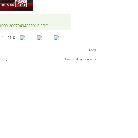
aj1009-20070404232013.JPG
／共27張
▲top
Powered by
udn.com