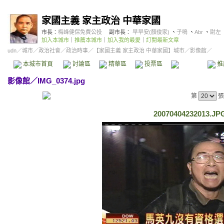
家國主義 家主政治 中華家國
市長：
梅峰健保免費公投
副市長：
早早安(顏俊家)
、
子鳴
、
Abr
、
尉左
加入本城市
｜
推薦本城市
｜
加入我的最愛
｜
訂閱最新文章
udn
／
城市
／
政治社會
／
政治時事
／
【家國主義 家主政治 中華家國】城市
／影像館／
本城市首頁
討論區
精華區
投票區
影像館
推
影像館
／
IMG_0374.jpg
第
張
20070404232013.JP