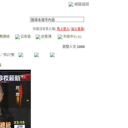
網路城邦
你還沒有登入喔(
馬上登入
/
加入會員
)
薦連結
公告區
訪客簿
市政中心
(0)
瀏覽人次
1000
／共27張
G