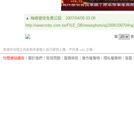
▲
梅峰健保免費公投
2007/04/05 03:08
http://www.tvbs.com.tw/FILE_DB/newsphoto/aj1009/200704/
第
張
本城市刊登之內容為作者個人自行提供上傳，不代表 udn 立場。
刊登網站廣告
︱
關於我們
︱
常見問題
︱
服務條款
︱
著作權聲明
︱
隱私權聲明
︱
客服