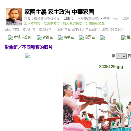
家國主義 家主政治 中華家國
市長：
梅峰健保免費公投
副市長：
早早安(顏俊家)
、
子鳴
、
Abr
、
尉左
加入本城市
｜
推薦本城市
｜
加入我的最愛
｜
訂閱最新文章
udn
／
城市
／
政治社會
／
政治時事
／
【家國主義 家主政治 中華家國】城市
／影像館／
本城市首頁
討論區
精華區
投票區
影像館
推
影像館
／
不同種類的照片
第
張
2435129.jpg