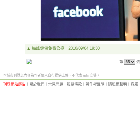
▲
梅峰健保免費公投
2010/09/04 19:30
第
張
本城市刊登之內容為作者個人自行提供上傳，不代表 udn 立場。
刊登網站廣告
︱
關於我們
︱
常見問題
︱
服務條款
︱
著作權聲明
︱
隱私權聲明
︱
客服