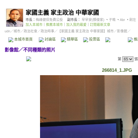
家國主義 家主政治 中華家國
市長：
梅峰健保免費公投
副市長：
早早安(顏俊家)
、
子鳴
、
Abr
、
尉左
加入本城市
｜
推薦本城市
｜
加入我的最愛
｜
訂閱最新文章
udn
／
城市
／
政治社會
／
政治時事
／
【家國主義 家主政治 中華家國】城市
／影像館／
本城市首頁
討論區
精華區
投票區
影像館
推
影像館
／
不同種類的照片
第
張
266814_1.JPG