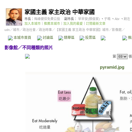
家國主義 家主政治 中華家國
市長：
梅峰健保免費公投
副市長：
早早安(顏俊家)
、
子鳴
、
Abr
、
尉左
加入本城市
｜
推薦本城市
｜
加入我的最愛
｜
訂閱最新文章
udn
／
城市
／
政治社會
／
政治時事
／
【家國主義 家主政治 中華家國】城市
／影像館／
本城市首頁
討論區
精華區
投票區
影像館
推
影像館
／
不同種類的照片
第
張
pyramid.jpg