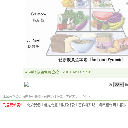
▲
梅峰健保免費公投
2010/09/03 21:28
第
張
本城市刊登之內容為作者個人自行提供上傳，不代表 udn 立場。
刊登網站廣告
︱
關於我們
︱
常見問題
︱
服務條款
︱
著作權聲明
︱
隱私權聲明
︱
客服