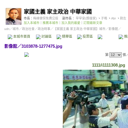
家國主義 家主政治 中華家國
市長：
梅峰健保免費公投
副市長：
早早安(顏俊家)
、
子鳴
、
Abr
、
尉左
加入本城市
｜
推薦本城市
｜
加入我的最愛
｜
訂閱最新文章
udn
／
城市
／
政治社會
／
政治時事
／
【家國主義 家主政治 中華家國】城市
／影像館／
本城市首頁
討論區
精華區
投票區
影像館
推
影像館
／
3103878-1277475.jpg
第
張
1111/i1111308.jpg