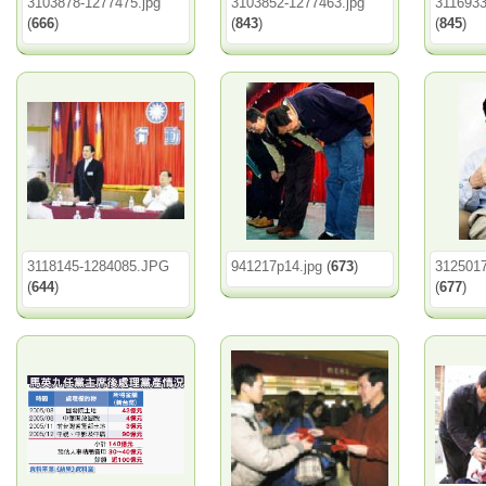
3103878-1277475.jpg
3103852-1277463.jpg
3116933
(
666
)
(
843
)
(
845
)
3118145-1284085.JPG
941217p14.jpg
(
673
)
3125017
(
644
)
(
677
)