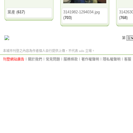
黨產
(
617
)
3141982-1294034.jpg
314263
(
703
)
(
768
)
第
本城市刊登之內容為作者個人自行提供上傳，不代表 udn 立場。
刊登網站廣告
︱
關於我們
︱
常見問題
︱
服務條款
︱
著作權聲明
︱
隱私權聲明
︱
客服