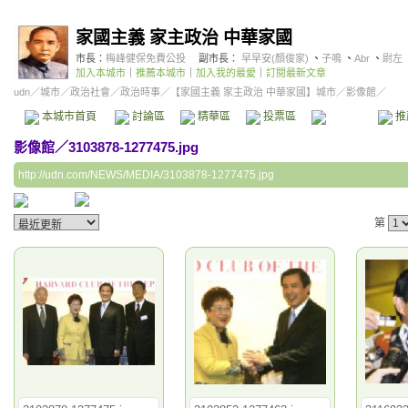
家國主義 家主政治 中華家國
市長：
梅峰健保免費公投
副市長：
早早安(顏俊家)
、
子鳴
、
Abr
、
尉左
加入本城市
｜
推薦本城市
｜
加入我的最愛
｜
訂閱最新文章
udn
／
城市
／
政治社會
／
政治時事
／
【家國主義 家主政治 中華家國】城市
／影像館／
本城市首頁
討論區
精華區
投票區
影像館
推
影像館
／
3103878-1277475.jpg
http://udn.com/NEWS/MEDIA/3103878-1277475.jpg
第