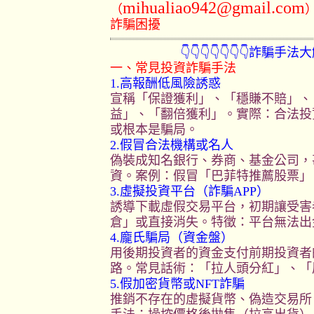
mihualiao942@gmail.com
（
詐騙困擾
👇👇👇👇👇👇👇詐騙手法大解析👇
一、常見投資詐騙手法
1.高報酬低風險誘惑
宣稱「保證獲利」、「穩賺不賠」、
益」、「翻倍獲利」。實際：合法投
或根本是騙局。
2.假冒合法機構或名人
偽裝成知名銀行、券商、基金公司，
資。案例：假冒「巴菲特推薦股票」
3.虛擬投資平台（詐騙APP）
誘導下載虛假交易平台，初期讓受害
倉」或直接消失。特徵：平台無法出
4.龐氏騙局（資金盤）
用後期投資者的資金支付前期投資者
路。常見話術：「拉人頭分紅」、「
5.假加密貨幣或NFT詐騙
推銷不存在的虛擬貨幣、偽造交易所