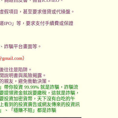
偽造白皮書、假冒ICO/IEO。
虛假項目，甚至要求借貸或代操盤。
道IPO」等，要求支付手續費或保證
、詐騙平台畫面等。
@gmail.com）
後往往是陷阱。
開說明書與風險揭露。
的親友，避免衝動決策。
你投資 99.99% 就是詐騙，詐騙流
要提領資金就說要繳稅，這就是詐騙，
要投資加密貨幣，天下沒有白吃的午
上看到的投資廣告或網友傳來的投資訊
」、「穩賺不賠」都是詐騙