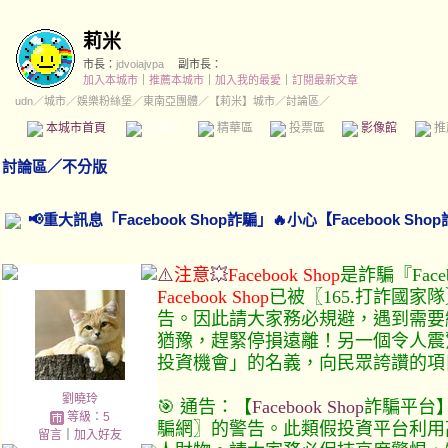
莉米
市長：
jdvoiajvpa
副市長：
加入本城市
｜
推薦本城市
｜
加入我的最愛
｜
訂閱最新文章
udn
／
城市
／
娛樂粉絲堡
／
東南亞團體
／
【莉米】城市
／討論區／
本城市首頁
討論區
精華區
投票區
影像館
推
討論區
／
不分版
📢重大訊息「Facebook Shop詐騙」🔥小心【Facebook 
⚠️
注意
💥
Facebook Shop
是詐騙『Face
Facebook Shop
已被〖165.打詐國
告。因此請大家務必規避，遇到需要
猶豫，趕緊停損遠離！另一個令人震
投資機會」的名義，向民眾誇讚的項
劉曉玲
🎯 通告：【
Facebook Shop
詐騙平台】
等級：5
騙網〗的警告。此類假投資平台利用
留言
｜
加入好友