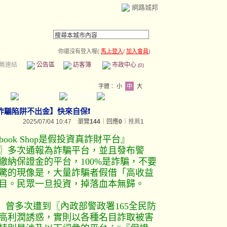
網路城邦
你還沒有登入喔(
馬上登入
/
加入會員
)
薦連結
公告區
訪客簿
市政中心
(0)
字體：
小
中
大
Shop詐騙陷阱不出金】快來自保❗
2025/07/04 10:47 瀏覽
144
｜回應
0
｜
推薦
1
book Shop是假投資真詐財平台』
家隊〗多次通報為詐騙平台，並且發布警
繳納保證金的平台，100%是詐騙，不要
驚的現像是，大量詐騙者假借「高收益
目。民眾一旦投資，掉落血本無歸。
 曾多次遭到〖內政部警政署165全民防
高利潤誘惑，實則以各種名目詐取被害