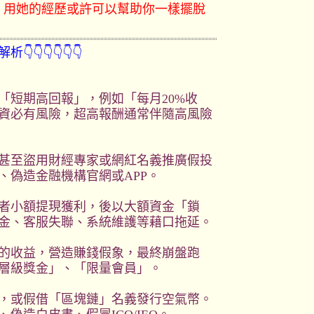
）用她的經歷或許可以幫助你一樣擺脫
👇👇👇👇👇
「短期高回報」，例如「每月20%收
資必有風險，超高報酬通常伴隨高風險
甚至盜用財經專家或網紅名義推廣假投
、偽造金融機構官網或APP。
者小額提現獲利，後以大額資金「鎖
金、客服失聯、系統維護等藉口拖延。
的收益，營造賺錢假象，最終崩盤跑
層級獎金」、「限量會員」。
，或假借「區塊鏈」名義發行空氣幣。