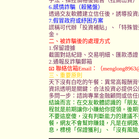
手法：操控價格後拋售（拉高出貨）、
6.感情詐騙（殺豬盤）
透過交友軟體建立信任後，誘導投資
7.假冒政府或紓困方案
謊稱可代辦「投資補貼」、「特殊管
金。
二、被詐騙後的處理方式
1.保留證據
截圖對話紀錄、交易明細、匯款憑證
2.通報反詐騙郵箱
📧 聯絡信箱Email：（
menglong8963
三、重要原則
天下沒有白吃的午餐：異常高報酬背
資訊透明是關鍵：合法投資必提供公
多問一步：諮詢專業金融顧問或信任
結論而言：在交友軟體認識的「朋友」帶
程就是前期讓你小賺給你提領。後期
不要這麼傻，沒有判斷能力的建議不
餐，網友不會幫妳賺錢，凡是在網路
息，標榜「保證獲利」、「沒有風險