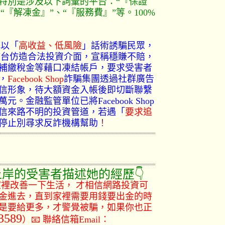
特別是涉及以下詞彙的平台：“『保證
“『解凍金』”、“『服務費』”等。100%
露以「
高收益、低風險
」話術誘騙民眾，
平台仿造合法投資介面，宣稱穩賺不賠，
補繳稅金等藉口凍結帳戶，要求受害者
，
Facebook Shop
詐騙集團透過社群廣告
信形象，待大額資金入帳後即切斷聯繫
金融監管單位已將Facebook Shop
信來路不明的投資管道，若遇「
要求追
停止別尋求反詐機構幫助
！
受害者描述她的經歷👇
家裡改善一下生活， 才相信網路投資可
金進去，直到家裡需要用錢要出金的時
是要給更多，才警覺被騙，如果你也正
3589
）
📧 聯絡信箱Email：