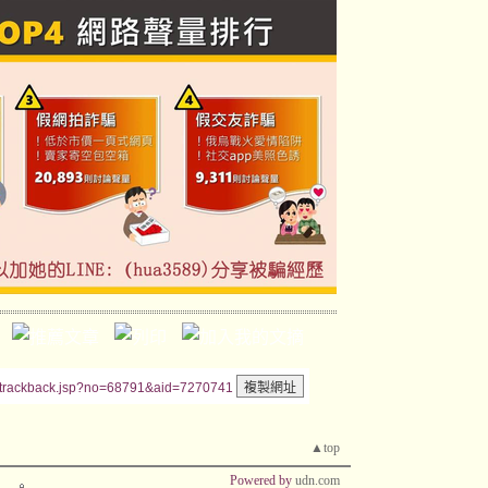
/trackback.jsp?no=68791&aid=7270741
▲top
Powered by
udn.com