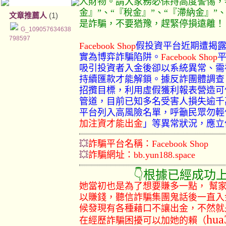
人財物。請大家務必保持高度警惕，
金』”、“『稅金』”、“『滯納金』”、
文章推薦人
(1)
是詐騙，不要猶豫，趕緊停損遠離！
G_109057634638
798597
Facebook Shop
假投資平台近期遭揭
實為博弈詐騙陷阱。
Facebook Shop
吸引投資者入金後卻以系統異常、需
持續匯款才能解鎖。據反詐團體調查
招攬目標，利用虛假獲利報表營造可
管道，目前已知多名受害人損失逾千萬元。
平台列入高風險名單，呼籲民眾勿輕
加注資才能出金
」等異常狀況，應立
💥
詐騙平台名稱：Facebook Shop
💥
詐騙網址：
bb.yun188.space
👇根據已經成功上岸的
她當初也是為了想要賺多一點， 幫
以賺錢，聽信詐騙集團鬼話後一直入
候發現有各種藉口不讓出金，不然就
hua
在經歷詐騙困擾可以加她的賴（