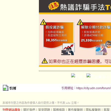
引用網址：https://city.udn.com/forum
本城市刊登之內容為作者個人自行提供上傳，不代表 udn 立場。
刊登網站廣告
︱
關於我們
︱
常見問題
︱
服務條款
︱
著作權聲明
︱
隱私權聲明
︱
客服