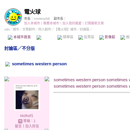
電火球
市長：
vmnieuy6di
副市長：
加入本城市
｜
推薦本城市
｜
加入我的最愛
｜
訂閱最新文章
udn
／
城市
／
文學創作
／
同人創作
／
【電火球】城市
／討論區／
本城市首頁
討論區
精華區
投票區
影像館
推
討論區
／
不分版
sometimes western person
sometimes western person sometimes 
sometimes western person sometimes 
kkdfsdf1
等級：1
留言
｜
加入好友