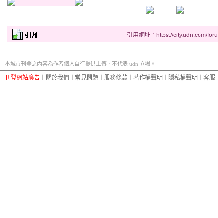
f
引用網址：https://city.udn.com/for
a
c
本城市刊登之內容為作者個人自行提供上傳，不代表 udn 立場。
t
d
刊登網站廣告
︱
關於我們
︱
常見問題
︱
服務條款
︱
著作權聲明
︱
隱私權聲明
︱
客服
a
t
a
a
h
e
a
d
w
i
t
h
i